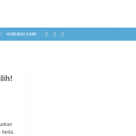
HUBUNGI KAMI
lih!
warkan
– beda.