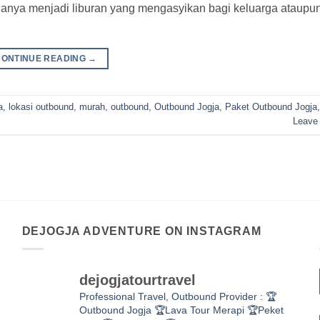
anya menjadi liburan yang mengasyikan bagi keluarga ataupu
CONTINUE READING
→
a
,
lokasi outbound
,
murah
,
outbound
,
Outbound Jogja
,
Paket Outbound Jogja
Leave
DEJOGJA ADVENTURE ON INSTAGRAM
dejogjatourtravel
Professional Travel,
Outbound Provider :
🏆
Outbound Jogja
🏆Lava Tour Merapi
🏆Peket