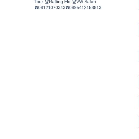
Tour
🏆Rafting Elo
🏆VW Safari
☎️08121070343☎️0895412158813