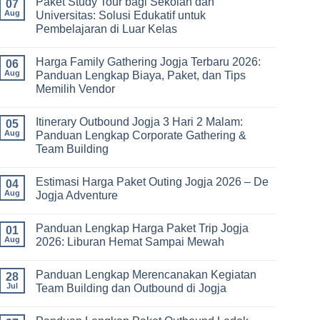
Paket Study Tour bagi Sekolah dan
on
07
Manfaat
Aug
Universitas: Solusi Edukatif untuk
Rafting
Pembelajaran di Luar Kelas
Bagi
Kesehatan:
No
Olahraga
Comments
Seru
Harga Family Gathering Jogja Terbaru 2026:
on
06
yang
Paket
Aug
Panduan Lengkap Biaya, Paket, dan Tips
Menyehatkan
Study
Tubuh
Memilih Vendor
Tour
dan
bagi
Pikiran
No
Sekolah
Comments
dan
Itinerary Outbound Jogja 3 Hari 2 Malam:
on
05
Universitas:
Harga
Aug
Panduan Lengkap Corporate Gathering &
Solusi
Family
Edukatif
Team Building
Gathering
untuk
Jogja
Pembelajaran
No
Terbaru
di
Comments
2026:
Estimasi Harga Paket Outing Jogja 2026 – De
on
04
Luar
Panduan
Itinerary
Kelas
Aug
Jogja Adventure
Lengkap
Outbound
Biaya,
Jogja
No
Paket,
3
Comments
dan
Panduan Lengkap Harga Paket Trip Jogja
Hari
on
01
Tips
2
Estimasi
Aug
2026: Liburan Hemat Sampai Mewah
Memilih
Malam:
Harga
Vendor
Panduan
Paket
No
Lengkap
Outing
Comments
Panduan Lengkap Merencanakan Kegiatan
Corporate
Jogja
on
28
Gathering
2026
Panduan
Jul
Team Building dan Outbound di Jogja
&
–
Lengkap
Team
De
Harga
No
Building
Jogja
Paket
Comments