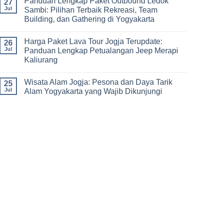
Panduan Lengkap Paket Outbound Ledok
Adventure
Trip
on
27
Jogja
Panduan
Jul
Sambi: Pilihan Terbaik Rekreasi, Team
2026:
Lengkap
Building, dan Gathering di Yogyakarta
Liburan
Merencanakan
Hemat
Kegiatan
No
Sampai
Team
Comments
Mewah
Building
Harga Paket Lava Tour Jogja Terupdate:
on
26
dan
Panduan
Jul
Panduan Lengkap Petualangan Jeep Merapi
Outbound
Lengkap
di
Kaliurang
Paket
Jogja
Outbound
No
Ledok
Comments
Sambi:
Wisata Alam Jogja: Pesona dan Daya Tarik
on
25
Pilihan
Harga
Jul
Alam Yogyakarta yang Wajib Dikunjungi
Terbaik
Paket
Rekreasi,
Lava
No
Team
Tour
Comments
Building,
Jogja
on
dan
Terupdate:
Wisata
Gathering
Panduan
Alam
di
Lengkap
Jogja:
Yogyakarta
Petualangan
Pesona
Jeep
dan
Merapi
Daya
Kaliurang
Tarik
Alam
Yogyakarta
yang
Wajib
Dikunjungi