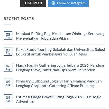
LOAD MORE
Follow on Instagram
RECENT POSTS
Manfaat Rafting Bagi Kesehatan: Olahraga Seru yang
08
Aug
Menyehatkan Tubuh dan Pikiran
No
Comments
Paket Study Tour bagi Sekolah dan Universitas: Solusi
07
on
Manfaat
Aug
Edukatif untuk Pembelajaran di Luar Kelas
Rafting
Bagi
No
Kesehatan:
Comments
Harga Family Gathering Jogja Terbaru 2026: Panduan
06
Olahraga
on
Seru
Paket
Aug
Lengkap Biaya, Paket, dan Tips Memilih Vendor
yang
Study
Menyehatkan
Tour
No
Tubuh
bagi
Comments
Itinerary Outbound Jogja 3 Hari 2 Malam: Panduan
05
dan
Sekolah
on
Pikiran
dan
Harga
Aug
Lengkap Corporate Gathering & Team Building
Universitas:
Family
Solusi
Gathering
No
Edukatif
Jogja
Comments
Estimasi Harga Paket Outing Jogja 2026 – De Jogja
04
untuk
Terbaru
on
Pembelajaran
2026:
Itinerary
Aug
Adventure
di
Panduan
Outbound
Luar
Lengkap
Jogja
No