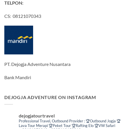
TELPON:
CS: 08121070343
PT. Dejogja Adventure Nusantara
Bank Mandiri
DEJOGJA ADVENTURE ON INSTAGRAM
dejogjatourtravel
Professional Travel,
Outbound Provider :
🏆Outbound Jogja
🏆
Lava Tour Merapi
🏆Peket Tour
🏆Rafting Elo
🏆VW Safari