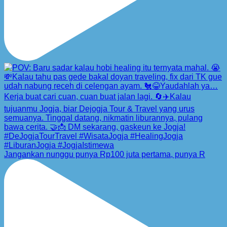
Jangankan nunggu punya Rp100 juta pertama, punya R