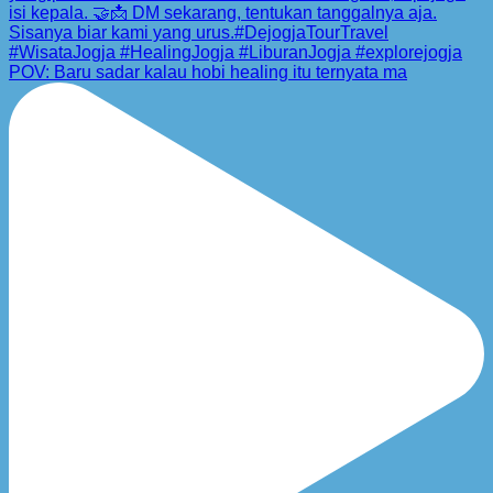
POV: Baru sadar kalau hobi healing itu ternyata ma