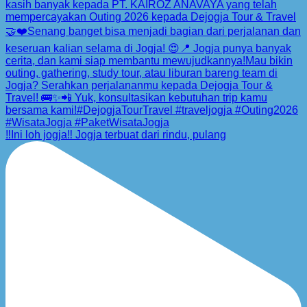
‼️Ini loh jogja‼️ Jogja terbuat dari rindu, pulang