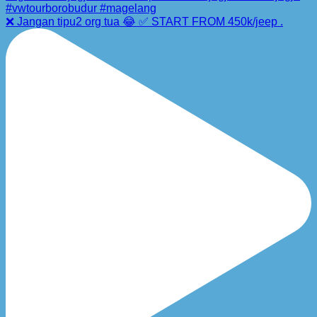
❌ Jangan tipu2 org tua 😂 ✅ START FROM 450k/jeep .