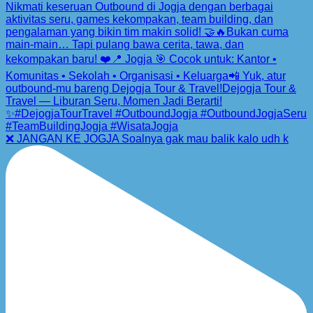
❌ JANGAN KE JOGJA Soalnya gak mau balik kalo udh k