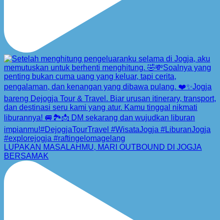
LUPAKAN MASALAHMU, MARI OUTBOUND DI JOGJA
BERSAMAK