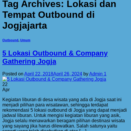
Tag Archives:
Lokasi dan
Tempat Outbound di
Jogjajarta
Outbound
,
Umum
5 Lokasi Outbound & Company
Gathering Jogja
Posted on
April 22, 2018
April 26, 2024
by
Admin 1
22
Apr
Kegiatan liburan di desa wisata yang ada di Jogja saat ini
menjadi pilihan para wisatawan, sehingga terdapat
rekomendasi 5 lokasi outbound di Jogja yang dapat menjadi
jadwal liburan. Untuk mengisi kegiatan liburan yang asik,
Jogja selalu menawarkan beragam pilihan destinasi wisata
yang sayang jika harus dilewatkan. Salah satunya yaitu