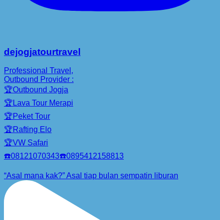
dejogjatourtravel
Professional Travel,
Outbound Provider :
🏆Outbound Jogja
🏆Lava Tour Merapi
🏆Peket Tour
🏆Rafting Elo
🏆VW Safari
☎️08121070343☎️0895412158813
“Asal mana kak?” Asal tiap bulan sempatin liburan