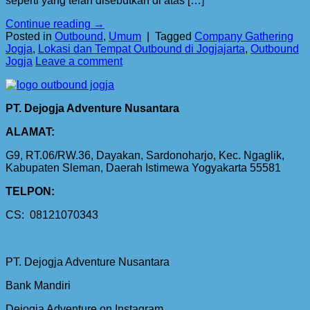
seperti yang telah disebutkan di atas […]
Continue reading
→
Posted in
Outbound
,
Umum
|
Tagged
Company Gathering
Jogja
,
Lokasi dan Tempat Outbound di Jogjajarta
,
Outbound
Jogja
Leave a comment
PT. Dejogja Adventure Nusantara
ALAMAT:
G9, RT.06/RW.36, Dayakan, Sardonoharjo, Kec. Ngaglik,
Kabupaten Sleman, Daerah Istimewa Yogyakarta 55581
TELPON:
CS: 08121070343
PT. Dejogja Adventure Nusantara
Bank Mandiri
Dejogja Adventure on Instagram