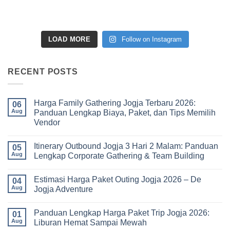
LOAD MORE
Follow on Instagram
RECENT POSTS
Harga Family Gathering Jogja Terbaru 2026:
06
Aug
Panduan Lengkap Biaya, Paket, dan Tips Memilih
Vendor
No
Comments
Itinerary Outbound Jogja 3 Hari 2 Malam: Panduan
on
05
Harga
Aug
Lengkap Corporate Gathering & Team Building
Family
Gathering
No
Jogja
Comments
Estimasi Harga Paket Outing Jogja 2026 – De
Terbaru
on
04
2026:
Itinerary
Aug
Jogja Adventure
Panduan
Outbound
Lengkap
Jogja
No
Biaya,
3
Comments
Panduan Lengkap Harga Paket Trip Jogja 2026:
Paket,
Hari
on
01
dan
2
Estimasi
Aug
Liburan Hemat Sampai Mewah
Tips
Malam:
Harga