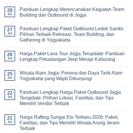
Memilih
Panduan
Paket
No
Vendor
Lengkap
Outing
Comments
Panduan Lengkap Merencanakan Kegiatan Team
Corporate
Jogja
on
28
Gathering
2026
Panduan
Jul
Building dan Outbound di Jogja
&
–
Lengkap
Team
De
Harga
No
Building
Jogja
Paket
Comments
Panduan Lengkap Paket Outbound Ledok Sambi:
Adventure
Trip
on
27
Jogja
Panduan
Jul
Pilihan Terbaik Rekreasi, Team Building, dan
2026:
Lengkap
Gathering di Yogyakarta
Liburan
Merencanakan
Hemat
Kegiatan
No
Sampai
Team
Comments
Mewah
Building
Harga Paket Lava Tour Jogja Terupdate: Panduan
on
26
dan
Panduan
Jul
Lengkap Petualangan Jeep Merapi Kaliurang
Outbound
Lengkap
di
Paket
No
Jogja
Outbound
Comments
Wisata Alam Jogja: Pesona dan Daya Tarik Alam
Ledok
on
25
Sambi:
Harga
Jul
Yogyakarta yang Wajib Dikunjungi
Pilihan
Paket
Terbaik
Lava
No
Rekreasi,
Tour
Comments
Panduan Lengkap Harga Paket Outbound Jogja
Team
Jogja
on
22
Building,
Terupdate:
Wisata
Jul
Terupdate: Pilihan Lokasi, Fasilitas, dan Tips
dan
Panduan
Alam
Memilih Vendor Terbaik
Gathering
Lengkap
Jogja:
di
Petualangan
Pesona
No
Yogyakarta
Jeep
dan
Comments
Merapi
Daya
Harga Rafting Sungai Elo Terbaru 2026: Paket,
on
21
Kaliurang
Tarik
Panduan
Jul
Fasilitas, dan Tips Memilih Wisata Arung Jeram
Alam
Lengkap
Yogyakarta
Terbaik
Harga
yang
Paket