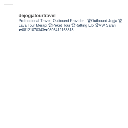
dejogjatourtravel
Professional Travel,
Outbound Provider :
🏆Outbound Jogja
🏆
Lava Tour Merapi
🏆Peket Tour
🏆Rafting Elo
🏆VW Safari
☎️08121070343☎️0895412158813