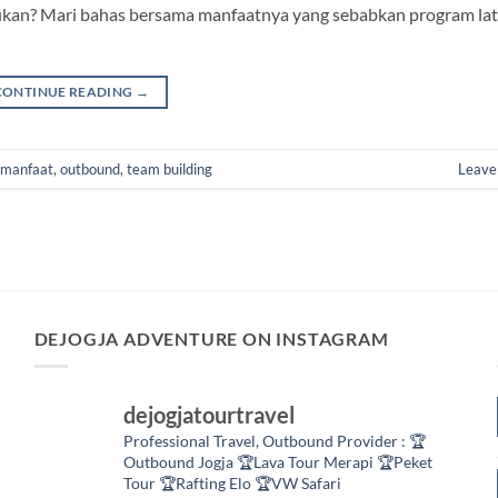
kukan? Mari bahas bersama manfaatnya yang sebabkan program la
CONTINUE READING
→
manfaat
,
outbound
,
team building
Leave
DEJOGJA ADVENTURE ON INSTAGRAM
dejogjatourtravel
Professional Travel,
Outbound Provider :
🏆
Outbound Jogja
🏆Lava Tour Merapi
🏆Peket
Tour
🏆Rafting Elo
🏆VW Safari