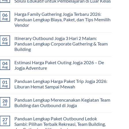
Solusi Edukatif untuk Pembelajaran di Luar Kelas
Rafting
Bagi
No
Kesehatan:
Comments
Harga Family Gathering Jogja Terbaru 2026:
06
Olahraga
on
Seru
Paket
Aug
Panduan Lengkap Biaya, Paket, dan Tips Memilih
yang
Study
Vendor
Menyehatkan
Tour
Tubuh
bagi
No
dan
Sekolah
Comments
Pikiran
dan
Itinerary Outbound Jogja 3 Hari 2 Malam:
05
on
Universitas:
Harga
Aug
Panduan Lengkap Corporate Gathering & Team
Solusi
Family
Edukatif
Building
Gathering
untuk
Jogja
Pembelajaran
No
Terbaru
di
Comments
2026:
Estimasi Harga Paket Outing Jogja 2026 – De
04
on
Luar
Panduan
Itinerary
Kelas
Aug
Jogja Adventure
Lengkap
Outbound
Biaya,
Jogja
No
Paket,
3
Comments
dan
Panduan Lengkap Harga Paket Trip Jogja 2026:
01
Hari
on
Tips
2
Estimasi
Aug
Liburan Hemat Sampai Mewah
Memilih
Malam:
Harga
Vendor
Panduan
Paket
No
Lengkap
Outing
Comments
Panduan Lengkap Merencanakan Kegiatan Team
28
Corporate
Jogja
on
Gathering
2026
Panduan
Jul
Building dan Outbound di Jogja
&
–
Lengkap
Team
De
Harga
No
Building
Jogja
Paket
Comments
Panduan Lengkap Paket Outbound Ledok
27
Adventure
Trip
on
Jogja
Panduan
Jul
Sambi: Pilihan Terbaik Rekreasi, Team Building,
2026:
Lengkap