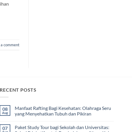
tihan
 a comment
RECENT POSTS
Manfaat Rafting Bagi Kesehatan: Olahraga Seru
08
Aug
yang Menyehatkan Tubuh dan Pikiran
No
Comments
Paket Study Tour bagi Sekolah dan Universitas:
07
on
Manfaat
Aug