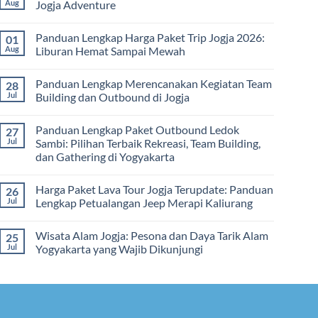
Itinerary
Kelas
Aug
Jogja Adventure
Lengkap
Outbound
Biaya,
Jogja
No
Paket,
3
Comments
dan
Panduan Lengkap Harga Paket Trip Jogja 2026:
01
Hari
on
Tips
2
Estimasi
Aug
Liburan Hemat Sampai Mewah
Memilih
Malam:
Harga
Vendor
Panduan
Paket
No
Lengkap
Outing
Comments
Panduan Lengkap Merencanakan Kegiatan Team
28
Corporate
Jogja
on
Gathering
2026
Panduan
Jul
Building dan Outbound di Jogja
&
–
Lengkap
Team
De
Harga
No
Building
Jogja
Paket
Comments
Panduan Lengkap Paket Outbound Ledok
27
Adventure
Trip
on
Jogja
Panduan
Jul
Sambi: Pilihan Terbaik Rekreasi, Team Building,
2026:
Lengkap
dan Gathering di Yogyakarta
Liburan
Merencanakan
Hemat
Kegiatan
No
Sampai
Team
Comments
Mewah
Building
Harga Paket Lava Tour Jogja Terupdate: Panduan
26
on
dan
Panduan
Jul
Lengkap Petualangan Jeep Merapi Kaliurang
Outbound
Lengkap
di
Paket
No
Jogja
Outbound
Comments
Wisata Alam Jogja: Pesona dan Daya Tarik Alam
25
Ledok
on
Sambi:
Harga
Jul
Yogyakarta yang Wajib Dikunjungi
Pilihan
Paket
Terbaik
Lava
No
Rekreasi,
Tour
Comments
Team
Jogja
on
Building,
Terupdate:
Wisata
dan
Panduan
Alam
Gathering
Lengkap
Jogja: