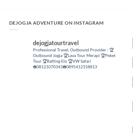
DEJOGJA ADVENTURE ON INSTAGRAM
dejogjatourtravel
Professional Travel,
Outbound Provider :
🏆
Outbound Jogja
🏆Lava Tour Merapi
🏆Peket
Tour
🏆Rafting Elo
🏆VW Safari
☎️08121070343☎️0895412158813