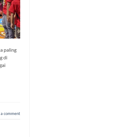
a paling
g di
gai
 a comment