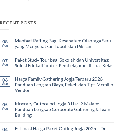
RECENT POSTS
Manfaat Rafting Bagi Kesehatan: Olahraga Seru
08
Aug
yang Menyehatkan Tubuh dan Pikiran
No
Comments
Paket Study Tour bagi Sekolah dan Universitas:
07
on
Manfaat
Aug
Solusi Edukatif untuk Pembelajaran di Luar Kelas
Rafting
Bagi
No
Kesehatan:
Comments
Harga Family Gathering Jogja Terbaru 2026:
06
Olahraga
on
Seru
Paket
Aug
Panduan Lengkap Biaya, Paket, dan Tips Memilih
yang
Study
Vendor
Menyehatkan
Tour
Tubuh
bagi
No
dan
Sekolah
Comments
Pikiran
dan
Itinerary Outbound Jogja 3 Hari 2 Malam:
05
on
Universitas:
Harga
Aug
Panduan Lengkap Corporate Gathering & Team
Solusi
Family
Edukatif
Building
Gathering
untuk
Jogja
Pembelajaran
No
Terbaru
di
Comments
2026:
Estimasi Harga Paket Outing Jogja 2026 – De
04
on
Luar
Panduan