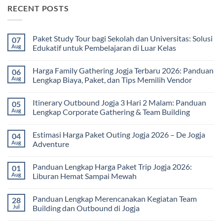
RECENT POSTS
Paket Study Tour bagi Sekolah dan Universitas: Solusi
07
Aug
Edukatif untuk Pembelajaran di Luar Kelas
No
Comments
Harga Family Gathering Jogja Terbaru 2026: Panduan
06
on
Paket
Aug
Lengkap Biaya, Paket, dan Tips Memilih Vendor
Study
Tour
No
bagi
Comments
Itinerary Outbound Jogja 3 Hari 2 Malam: Panduan
05
Sekolah
on
dan
Harga
Aug
Lengkap Corporate Gathering & Team Building
Universitas:
Family
Solusi
Gathering
No
Edukatif
Jogja
Comments
Estimasi Harga Paket Outing Jogja 2026 – De Jogja
04
untuk
Terbaru
on
Pembelajaran
2026:
Itinerary
Aug
Adventure
di
Panduan
Outbound
Luar
Lengkap
Jogja
No
Kelas
Biaya,
3
Comments
Panduan Lengkap Harga Paket Trip Jogja 2026:
01
Paket,
Hari
on
dan
2
Estimasi
Aug
Liburan Hemat Sampai Mewah
Tips
Malam:
Harga
Memilih
Panduan
Paket
No
Vendor
Lengkap
Outing
Comments
Panduan Lengkap Merencanakan Kegiatan Team
28
Corporate
Jogja
on
Gathering
2026
Panduan
Jul
Building dan Outbound di Jogja
&
–
Lengkap
Team
De
Harga
No