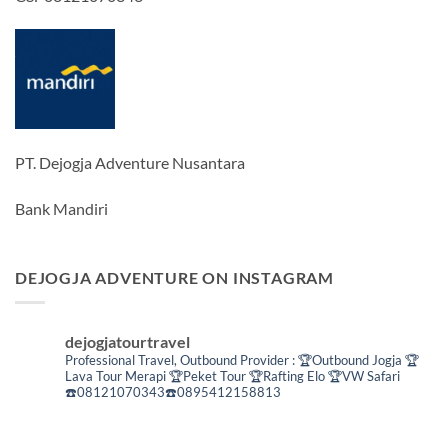
PT. Dejogja Adventure Nusantara
Bank Mandiri
DEJOGJA ADVENTURE ON INSTAGRAM
dejogjatourtravel
Professional Travel,
Outbound Provider :
🏆Outbound Jogja
🏆
Lava Tour Merapi
🏆Peket Tour
🏆Rafting Elo
🏆VW Safari
☎️08121070343☎️0895412158813