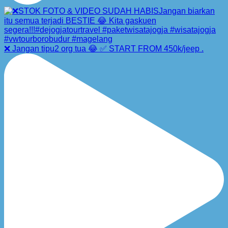
❌ Jangan tipu2 org tua 😂 ✅ START FROM 450k/jeep .