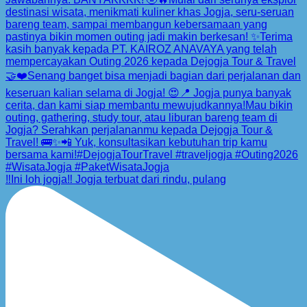
‼️Ini loh jogja‼️ Jogja terbuat dari rindu, pulang