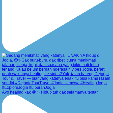
Ayo healing kak 😭✨ Hidup tuh gak selamanya tentan