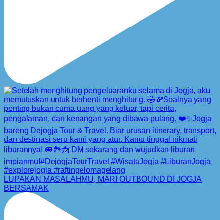
LUPAKAN MASALAHMU, MARI OUTBOUND DI JOGJA
BERSAMAK