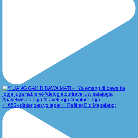
✅ 650k dintangan yg tepat ✅ Rafting Elo Magelang: