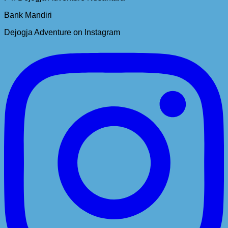
Bank Mandiri
Dejogja Adventure on Instagram