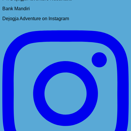
Bank Mandiri
Dejogja Adventure on Instagram