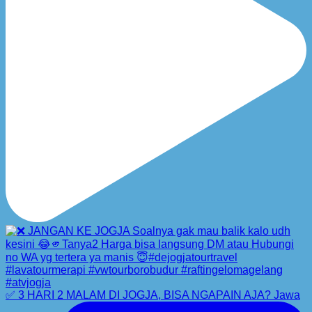
✅ 3 HARI 2 MALAM DI JOGJA, BISA NGAPAIN AJA? Jawa