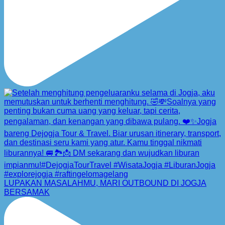
LUPAKAN MASALAHMU, MARI OUTBOUND DI JOGJA
BERSAMAK