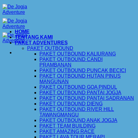
Skip
to
content
HOME
TENTANG KAMI
PAKET ADVENTURES
PAKET OUTBOUND
PAKET OUTBOUND KALIURANG
PAKET OUTBOUND CANDI
PRAMBANAN
PAKET OUTBOUND PUNCAK BECICI
PAKET OUTBOUND HUTAN PINUS
MANGUNAN
PAKET OUTBOUND GOA PINDUL
PAKET OUTBOUND PANTAI JOGJA
PAKET OUTBOUND PANTAI SADRANAN
PAKET OUTBOUND DIENG
PAKET OUTBOUND RIVER HILL
TAWANGMANGU
PAKET OUTBOUND ANAK JOGJA
PAKET TEAM BUILDING
PAKET AMAZING RACE
PAKET LAVA TOUR MERAPI