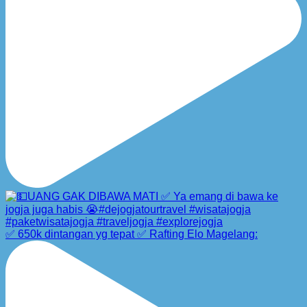
✅ 650k dintangan yg tepat ✅ Rafting Elo Magelang: