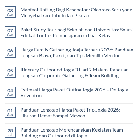
Manfaat Rafting Bagi Kesehatan: Olahraga Seru yang
08
Aug
Menyehatkan Tubuh dan Pikiran
No
Comments
Paket Study Tour bagi Sekolah dan Universitas: Solusi
07
on
Manfaat
Aug
Edukatif untuk Pembelajaran di Luar Kelas
Rafting
Bagi
No
Kesehatan:
Comments
Harga Family Gathering Jogja Terbaru 2026: Panduan
06
Olahraga
on
Seru
Paket
Aug
Lengkap Biaya, Paket, dan Tips Memilih Vendor
yang
Study
Menyehatkan
Tour
No
Tubuh
bagi
Comments
Itinerary Outbound Jogja 3 Hari 2 Malam: Panduan
05
dan
Sekolah
on
Pikiran
dan
Harga
Aug
Lengkap Corporate Gathering & Team Building
Universitas:
Family
Solusi
Gathering
No
Edukatif
Jogja
Comments
Estimasi Harga Paket Outing Jogja 2026 – De Jogja
04
untuk
Terbaru
on
Pembelajaran
2026:
Itinerary
Aug
Adventure
di
Panduan
Outbound
Luar
Lengkap
Jogja
No
Kelas
Biaya,
3
Comments
Panduan Lengkap Harga Paket Trip Jogja 2026:
01
Paket,
Hari
on
dan
2
Estimasi
Aug
Liburan Hemat Sampai Mewah
Tips
Malam:
Harga
Memilih
Panduan
Paket
No
Vendor
Lengkap
Outing
Comments
Panduan Lengkap Merencanakan Kegiatan Team
28
Corporate
Jogja
on
Gathering
2026
Panduan
Jul
Building dan Outbound di Jogja
&
–
Lengkap