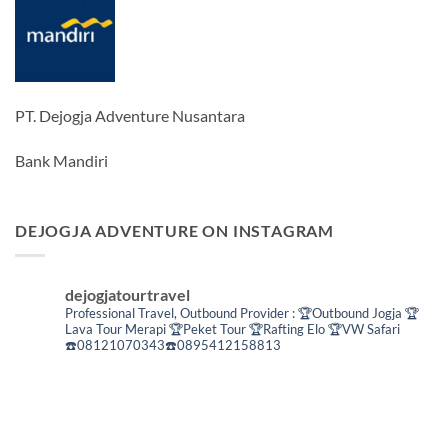
PT. Dejogja Adventure Nusantara
Bank Mandiri
DEJOGJA ADVENTURE ON INSTAGRAM
dejogjatourtravel
Professional Travel,
Outbound Provider :
🏆Outbound Jogja
🏆
Lava Tour Merapi
🏆Peket Tour
🏆Rafting Elo
🏆VW Safari
☎️08121070343☎️0895412158813