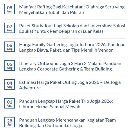
Manfaat Rafting Bagi Kesehatan: Olahraga Seru yang
08
Aug
Menyehatkan Tubuh dan Pikiran
No
Comments
Paket Study Tour bagi Sekolah dan Universitas: Solusi
07
on
Manfaat
Aug
Edukatif untuk Pembelajaran di Luar Kelas
Rafting
Bagi
No
Kesehatan:
Comments
Harga Family Gathering Jogja Terbaru 2026: Panduan
06
Olahraga
on
Seru
Paket
Aug
Lengkap Biaya, Paket, dan Tips Memilih Vendor
yang
Study
Menyehatkan
Tour
No
Tubuh
bagi
Comments
Itinerary Outbound Jogja 3 Hari 2 Malam: Panduan
05
dan
Sekolah
on
Pikiran
dan
Harga
Aug
Lengkap Corporate Gathering & Team Building
Universitas:
Family
Solusi
Gathering
No
Edukatif
Jogja
Comments
Estimasi Harga Paket Outing Jogja 2026 – De Jogja
04
untuk
Terbaru
on
Pembelajaran
2026:
Itinerary
Aug
Adventure
di
Panduan
Outbound
Luar
Lengkap
Jogja
No
Kelas
Biaya,
3
Comments
Panduan Lengkap Harga Paket Trip Jogja 2026:
01
Paket,
Hari
on
dan
2
Estimasi
Aug
Liburan Hemat Sampai Mewah
Tips
Malam:
Harga
Memilih
Panduan
Paket
No
Vendor
Lengkap
Outing
Comments
Panduan Lengkap Merencanakan Kegiatan Team
28
Corporate
Jogja
on
Gathering
2026
Panduan
Jul
Building dan Outbound di Jogja
&
–
Lengkap