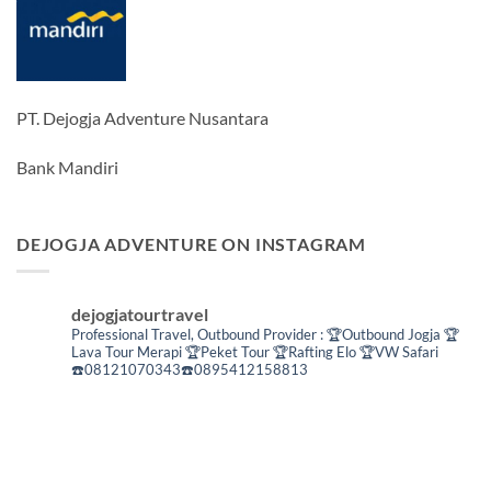
PT. Dejogja Adventure Nusantara
Bank Mandiri
DEJOGJA ADVENTURE ON INSTAGRAM
dejogjatourtravel
Professional Travel,
Outbound Provider :
🏆Outbound Jogja
🏆
Lava Tour Merapi
🏆Peket Tour
🏆Rafting Elo
🏆VW Safari
☎️08121070343☎️0895412158813