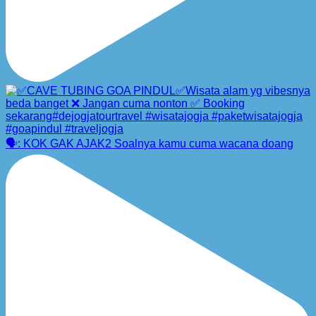
🗣️: KOK GAK AJAK2 Soalnya kamu cuma wacana doang