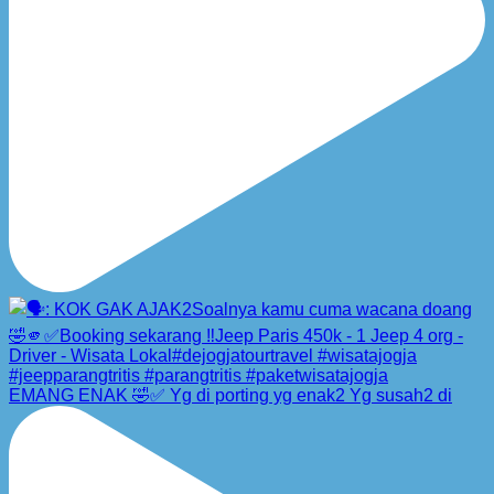
EMANG ENAK 🤣✅ Yg di porting yg enak2 Yg susah2 di