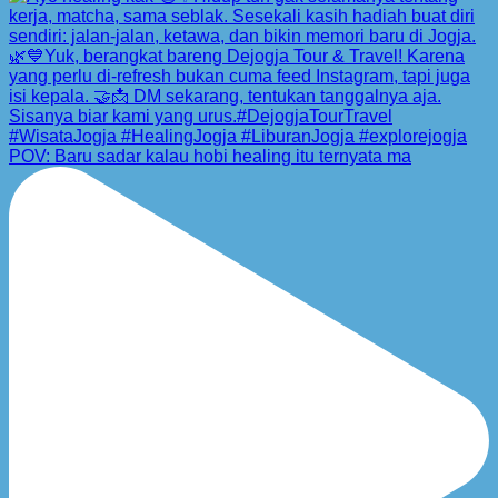
POV: Baru sadar kalau hobi healing itu ternyata ma