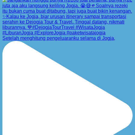
Setelah menghitung pengeluaranku selama di Jogja,