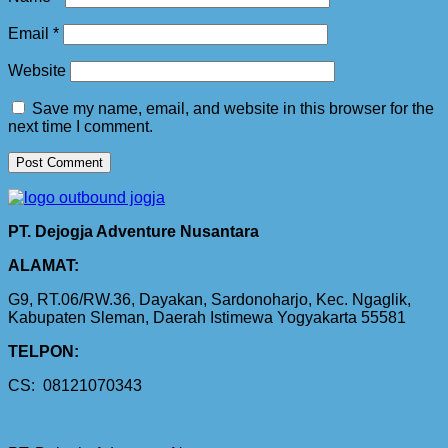
Email
*
Website
Save my name, email, and website in this browser for the
next time I comment.
PT. Dejogja Adventure Nusantara
ALAMAT:
G9, RT.06/RW.36, Dayakan, Sardonoharjo, Kec. Ngaglik,
Kabupaten Sleman, Daerah Istimewa Yogyakarta 55581
TELPON:
CS: 08121070343