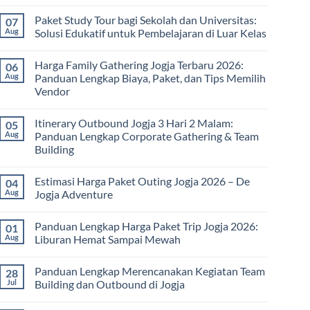
No
Comments
Paket Study Tour bagi Sekolah dan Universitas:
07
on
Manfaat
Aug
Solusi Edukatif untuk Pembelajaran di Luar Kelas
Rafting
Bagi
No
Kesehatan:
Comments
Harga Family Gathering Jogja Terbaru 2026:
06
Olahraga
on
Seru
Paket
Aug
Panduan Lengkap Biaya, Paket, dan Tips Memilih
yang
Study
Vendor
Menyehatkan
Tour
Tubuh
bagi
No
dan
Sekolah
Comments
Pikiran
dan
Itinerary Outbound Jogja 3 Hari 2 Malam:
05
on
Universitas:
Harga
Aug
Panduan Lengkap Corporate Gathering & Team
Solusi
Family
Edukatif
Building
Gathering
untuk
Jogja
Pembelajaran
No
Terbaru
di
Comments
2026:
Estimasi Harga Paket Outing Jogja 2026 – De
04
on
Luar
Panduan
Itinerary
Kelas
Aug
Jogja Adventure
Lengkap
Outbound
Biaya,
Jogja
No
Paket,
3
Comments
dan
Panduan Lengkap Harga Paket Trip Jogja 2026:
01
Hari
on
Tips
2
Estimasi
Aug
Liburan Hemat Sampai Mewah
Memilih
Malam:
Harga
Vendor
Panduan
Paket
No
Lengkap
Outing
Comments
Panduan Lengkap Merencanakan Kegiatan Team
28
Corporate
Jogja
on
Gathering
2026
Panduan
Jul
Building dan Outbound di Jogja
&
–
Lengkap
Team
De
Harga
No
Building
Jogja
Paket
Comments