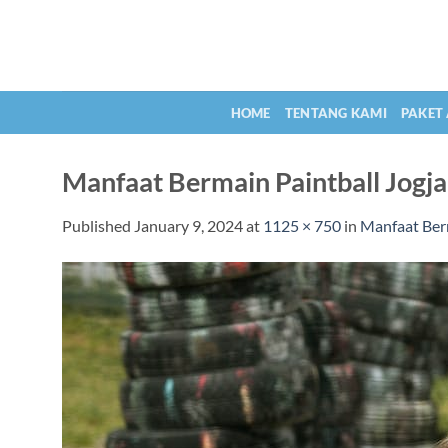
Skip
to
content
HOME
TENTANG KAMI
PAKET
Manfaat Bermain Paintball Jogj
Published
January 9, 2024
at
1125 × 750
in
Manfaat Berm