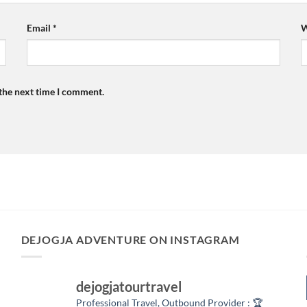
Email
*
W
 the next time I comment.
DEJOGJA ADVENTURE ON INSTAGRAM
dejogjatourtravel
Professional Travel,
Outbound Provider :
🏆