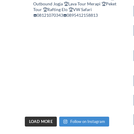
Outbound Jogja
🏆Lava Tour Merapi
🏆Peket
Tour
🏆Rafting Elo
🏆VW Safari
☎️08121070343☎️0895412158813
LOAD MORE
Follow on Instagram