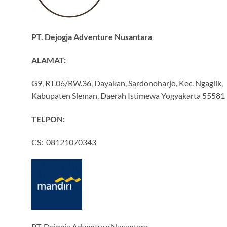
PT. Dejogja Adventure Nusantara
ALAMAT:
G9, RT.06/RW.36, Dayakan, Sardonoharjo, Kec. Ngaglik,
Kabupaten Sleman, Daerah Istimewa Yogyakarta 55581
TELPON:
CS: 08121070343
PT. Dejogja Adventure Nusantara