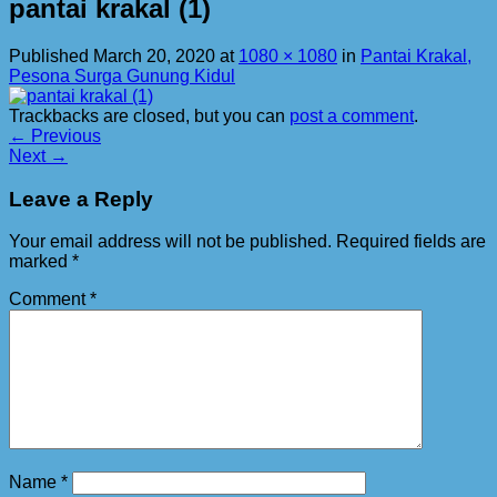
pantai krakal (1)
Published
March 20, 2020
at
1080 × 1080
in
Pantai Krakal,
Pesona Surga Gunung Kidul
Trackbacks are closed, but you can
post a comment
.
←
Previous
Next
→
Leave a Reply
Your email address will not be published.
Required fields are
marked
*
Comment
*
Name
*