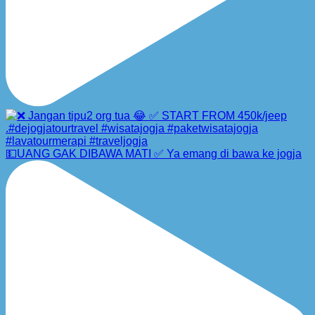
💵UANG GAK DIBAWA MATI ✅ Ya emang di bawa ke jogja