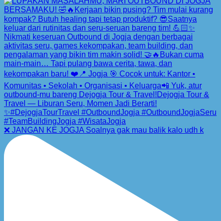
❌ JANGAN KE JOGJA Soalnya gak mau balik kalo udh k