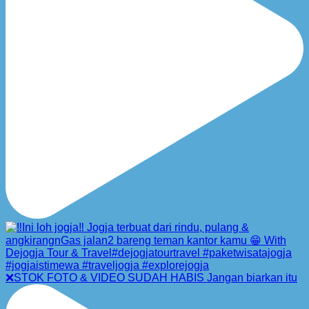
❌STOK FOTO & VIDEO SUDAH HABIS Jangan biarkan itu