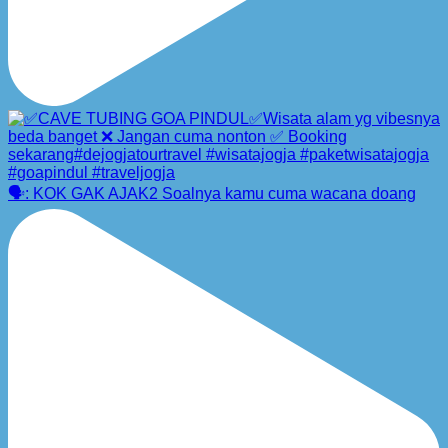
🗣️: KOK GAK AJAK2 Soalnya kamu cuma wacana doang