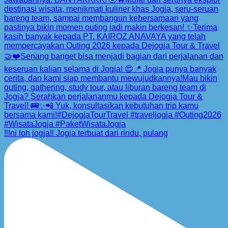
‼️Ini loh jogja‼️ Jogja terbuat dari rindu, pulang