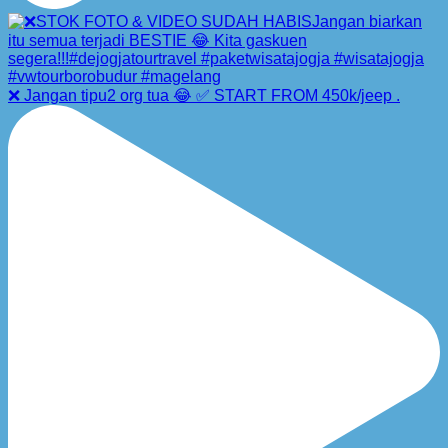
❌ Jangan tipu2 org tua 😂 ✅ START FROM 450k/jeep .