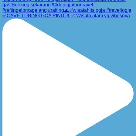
✅CAVE TUBING GOA PINDUL✅ Wisata alam yg vibesnya