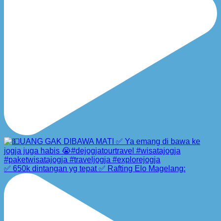
✅ 650k dintangan yg tepat ✅ Rafting Elo Magelang: