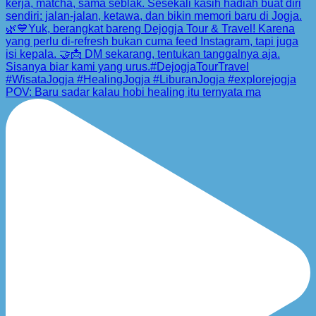
POV: Baru sadar kalau hobi healing itu ternyata ma