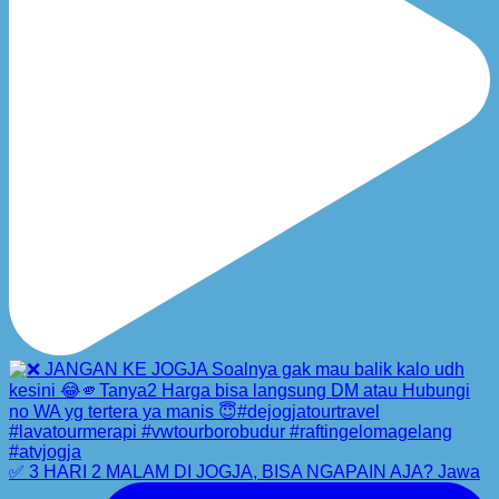
✅ 3 HARI 2 MALAM DI JOGJA, BISA NGAPAIN AJA? Jawa