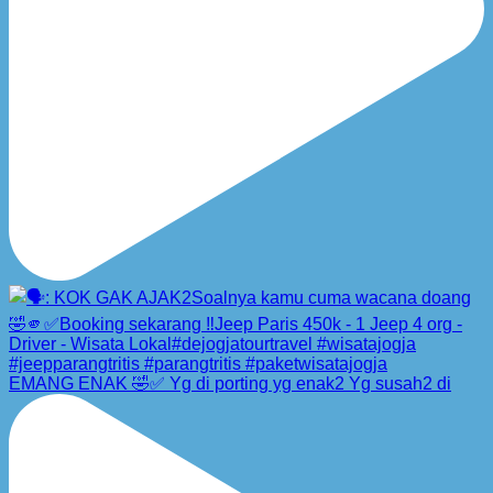
EMANG ENAK 🤣✅ Yg di porting yg enak2 Yg susah2 di