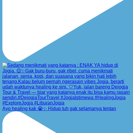
Ayo healing kak 😭✨ Hidup tuh gak selamanya tentan