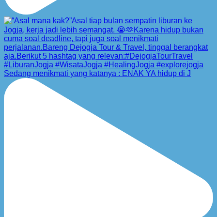
Sedang menikmati yang katanya : ENAK YA hidup di J