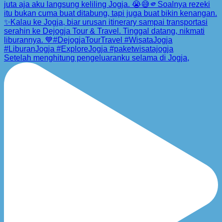
Setelah menghitung pengeluaranku selama di Jogja,