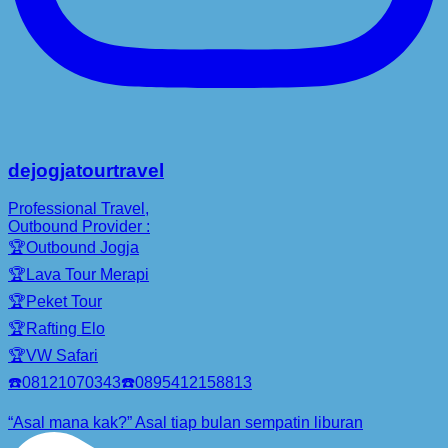
dejogjatourtravel
Professional Travel,
Outbound Provider :
🏆Outbound Jogja
🏆Lava Tour Merapi
🏆Peket Tour
🏆Rafting Elo
🏆VW Safari
☎️08121070343☎️0895412158813
“Asal mana kak?” Asal tiap bulan sempatin liburan