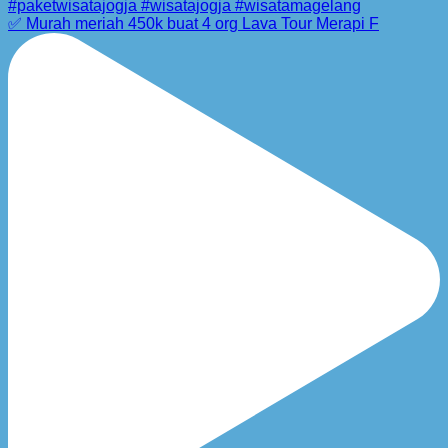
✅ Murah meriah 450k buat 4 org Lava Tour Merapi F