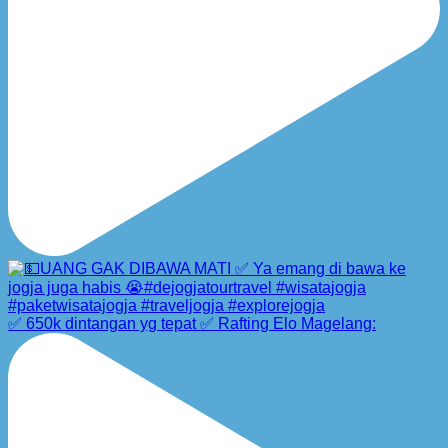
✅ 650k dintangan yg tepat ✅ Rafting Elo Magelang: