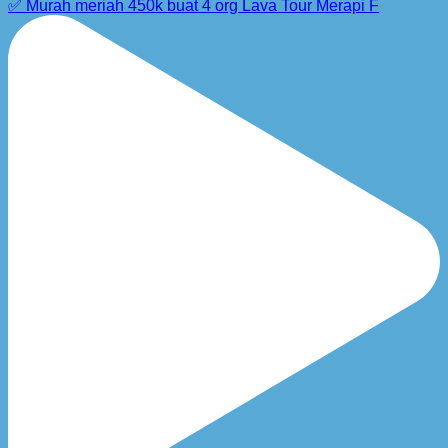
✅ Murah meriah 450k buat 4 org Lava Tour Merapi F