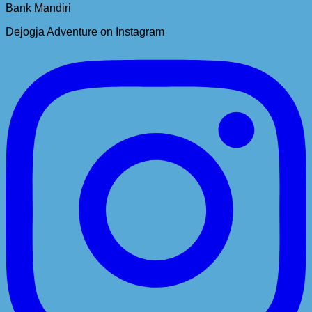
Bank Mandiri
Dejogja Adventure on Instagram