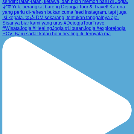
POV: Baru sadar kalau hobi healing itu ternyata ma