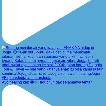
Ayo healing kak 😭✨ Hidup tuh gak selamanya tentan