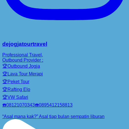
dejogjatourtravel
Professional Travel,
Outbound Provider :
🏆Outbound Jogja
🏆Lava Tour Merapi
🏆Peket Tour
🏆Rafting Elo
🏆VW Safari
☎️08121070343☎️0895412158813
“Asal mana kak?” Asal tiap bulan sempatin liburan