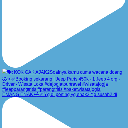
EMANG ENAK 🤣✅ Yg di porting yg enak2 Yg susah2 di