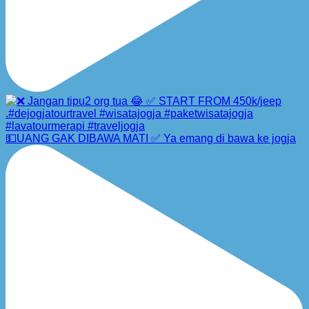
💵UANG GAK DIBAWA MATI ✅ Ya emang di bawa ke jogja