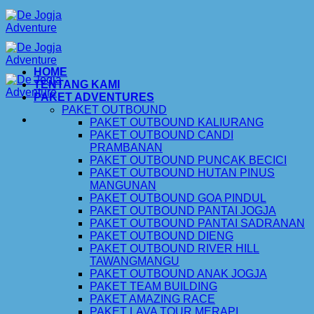
Skip
to
content
HOME
TENTANG KAMI
PAKET ADVENTURES
PAKET OUTBOUND
PAKET OUTBOUND KALIURANG
PAKET OUTBOUND CANDI
PRAMBANAN
PAKET OUTBOUND PUNCAK BECICI
PAKET OUTBOUND HUTAN PINUS
MANGUNAN
PAKET OUTBOUND GOA PINDUL
PAKET OUTBOUND PANTAI JOGJA
PAKET OUTBOUND PANTAI SADRANAN
PAKET OUTBOUND DIENG
PAKET OUTBOUND RIVER HILL
TAWANGMANGU
PAKET OUTBOUND ANAK JOGJA
PAKET TEAM BUILDING
PAKET AMAZING RACE
PAKET LAVA TOUR MERAPI