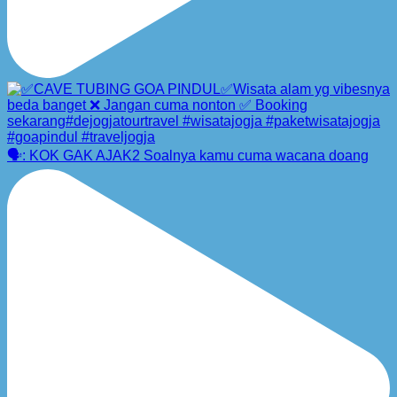
🗣️: KOK GAK AJAK2 Soalnya kamu cuma wacana doang