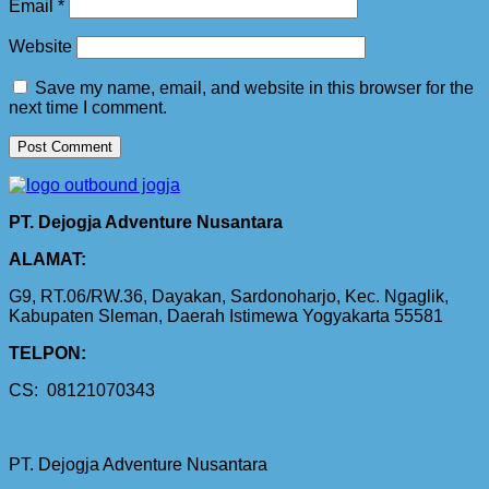
Email
*
Website
Save my name, email, and website in this browser for the
next time I comment.
PT. Dejogja Adventure Nusantara
ALAMAT:
G9, RT.06/RW.36, Dayakan, Sardonoharjo, Kec. Ngaglik,
Kabupaten Sleman, Daerah Istimewa Yogyakarta 55581
TELPON:
CS: 08121070343
PT. Dejogja Adventure Nusantara