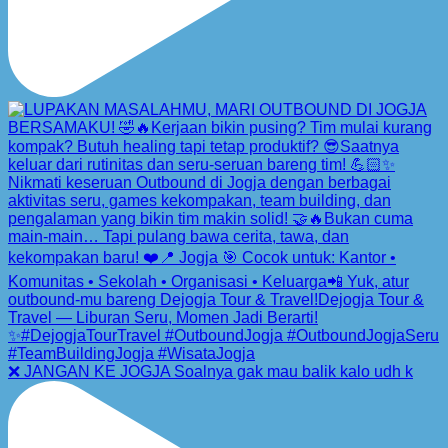
❌ JANGAN KE JOGJA Soalnya gak mau balik kalo udh k