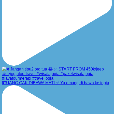
💵UANG GAK DIBAWA MATI ✅ Ya emang di bawa ke jogja