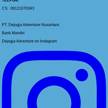
TELPON:
CS: 08121070343
PT. Dejogja Adventure Nusantara
Bank Mandiri
Dejogja Adventure on Instagram