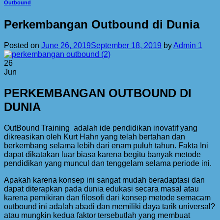
Outbound
Perkembangan Outbound di Dunia
Posted on
June 26, 2019
September 18, 2019
by
Admin 1
26
Jun
PERKEMBANGAN OUTBOUND DI
DUNIA
OutBound Training adalah ide pendidikan inovatif yang
dikreasikan oleh Kurt Hahn yang telah bertahan dan
berkembang selama lebih dari enam puluh tahun. Fakta Ini
dapat dikatakan luar biasa karena begitu banyak metode
pendidikan yang muncul dan tenggelam selama periode ini.
Apakah karena konsep ini sangat mudah beradaptasi dan
dapat diterapkan pada dunia edukasi secara masal atau
karena pemikiran dan filosofi dari konsep metode semacam
outbound ini adalah abadi dan memiliki daya tarik universal?
atau mungkin kedua faktor tersebutlah yang membuat