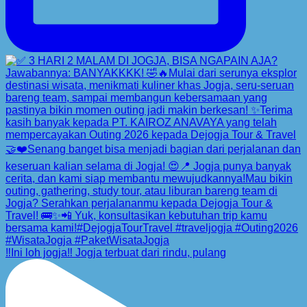
‼️Ini loh jogja‼️ Jogja terbuat dari rindu, pulang