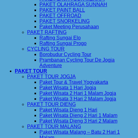
PAKET OLAHRAGA SUNNAH
PAKET PAINT BALL
PAKET OFFROAD
PAKET SNORKELING
Paket Meeting Perusahaan
PAKET RAFTING
Rafting Sungai Elo
Rafting Sungai Progo
CYCLING TOUR
Borobudur Cycling Tour
Prambanan Cycling Tour De Jogja
Adventure
PAKET TOUR
PAKET TOUR JOGJA
Paket Tour & Travel Yogyakarta
Paket Wisata 1 Hari Jogja
Paket Wisata 2 Hari 1 Malam Jogja
Paket Wisata 3 Hari 2 Malam Jogja
PAKET TOUR DIENG
Paket Wisata Dieng 1 Hari
Paket Wisata Dieng 2 Hari 1 Malam
Paket Wisata Dieng 3 Hari 2 Malam
PAKET TOUR MALANG
Paket Wisata Malang – Batu 2 Hari 1
Malam