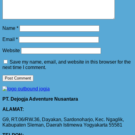
Name
*
Email
*
Website
Save my name, email, and website in this browser for the
next time I comment.
PT. Dejogja Adventure Nusantara
ALAMAT:
G9, RT.06/RW.36, Dayakan, Sardonoharjo, Kec. Ngaglik,
Kabupaten Sleman, Daerah Istimewa Yogyakarta 55581