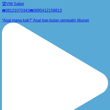
🏆VW Safari
☎️08121070343☎️0895412158813
“Asal mana kak?” Asal tiap bulan sempatin liburan