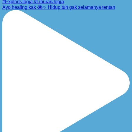
Ayo healing kak 😭✨ Hidup tuh gak selamanya tentan