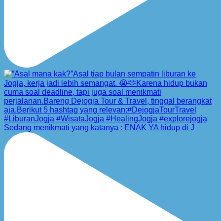
Sedang menikmati yang katanya : ENAK YA hidup di J