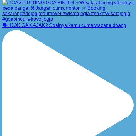
🗣️: KOK GAK AJAK2 Soalnya kamu cuma wacana doang