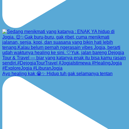
Ayo healing kak 😭✨ Hidup tuh gak selamanya tentan