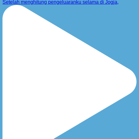
Setelah menghitung pengeluaranku selama di Jogja,