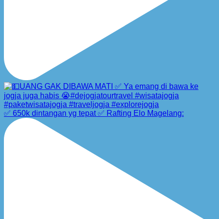
✅ 650k dintangan yg tepat ✅ Rafting Elo Magelang: