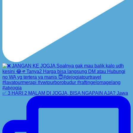
✅ 3 HARI 2 MALAM DI JOGJA, BISA NGAPAIN AJA? Jawa