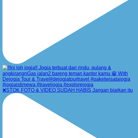
❌STOK FOTO & VIDEO SUDAH HABIS Jangan biarkan itu