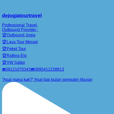
dejogjatourtravel
Professional Travel,
Outbound Provider :
🏆Outbound Jogja
🏆Lava Tour Merapi
🏆Peket Tour
🏆Rafting Elo
🏆VW Safari
☎️08121070343☎️0895412158813
“Asal mana kak?” Asal tiap bulan sempatin liburan