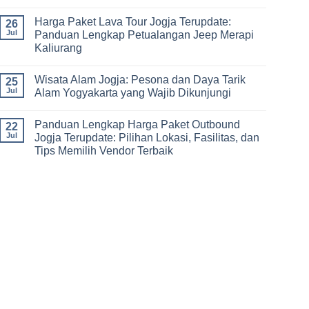
No
Sampai
Team
Comments
Mewah
Building
Harga Paket Lava Tour Jogja Terupdate:
on
26
dan
Panduan
Jul
Panduan Lengkap Petualangan Jeep Merapi
Outbound
Lengkap
di
Kaliurang
Paket
Jogja
Outbound
No
Ledok
Comments
Sambi:
Wisata Alam Jogja: Pesona dan Daya Tarik
on
25
Pilihan
Harga
Jul
Alam Yogyakarta yang Wajib Dikunjungi
Terbaik
Paket
Rekreasi,
Lava
No
Team
Tour
Comments
Building,
Panduan Lengkap Harga Paket Outbound
Jogja
on
22
dan
Terupdate:
Wisata
Jul
Jogja Terupdate: Pilihan Lokasi, Fasilitas, dan
Gathering
Panduan
Alam
di
Tips Memilih Vendor Terbaik
Lengkap
Jogja:
Yogyakarta
Petualangan
Pesona
No
Jeep
dan
Comments
Merapi
Daya
on
Kaliurang
Tarik
Panduan
Alam
Lengkap
Yogyakarta
Harga
yang
Paket
Wajib
Outbound
Dikunjungi
Jogja
Terupdate:
Pilihan
Lokasi,
Fasilitas,
dan
Tips
Memilih
Vendor