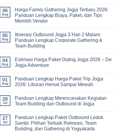
No
Comments
Harga Family Gathering Jogja Terbaru 2026:
on
06
Paket
Aug
Panduan Lengkap Biaya, Paket, dan Tips
Study
Memilih Vendor
Tour
bagi
No
Sekolah
Comments
dan
Itinerary Outbound Jogja 3 Hari 2 Malam:
on
05
Universitas:
Harga
Aug
Panduan Lengkap Corporate Gathering &
Solusi
Family
Edukatif
Team Building
Gathering
untuk
Jogja
Pembelajaran
No
Terbaru
di
Comments
2026:
Estimasi Harga Paket Outing Jogja 2026 – De
on
04
Luar
Panduan
Itinerary
Kelas
Aug
Jogja Adventure
Lengkap
Outbound
Biaya,
Jogja
No
Paket,
3
Comments
dan
Panduan Lengkap Harga Paket Trip Jogja
Hari
on
01
Tips
2
Estimasi
Aug
2026: Liburan Hemat Sampai Mewah
Memilih
Malam:
Harga
Vendor
Panduan
Paket
No
Lengkap
Outing
Comments
Panduan Lengkap Merencanakan Kegiatan
Corporate
Jogja
on
28
Gathering
2026
Panduan
Jul
Team Building dan Outbound di Jogja
&
–
Lengkap
Team
De
Harga
No
Building
Jogja
Paket
Comments
Panduan Lengkap Paket Outbound Ledok
Adventure
Trip
on
27
Jogja
Panduan
Jul
Sambi: Pilihan Terbaik Rekreasi, Team
2026:
Lengkap
Building, dan Gathering di Yogyakarta
Liburan
Merencanakan
Hemat
Kegiatan