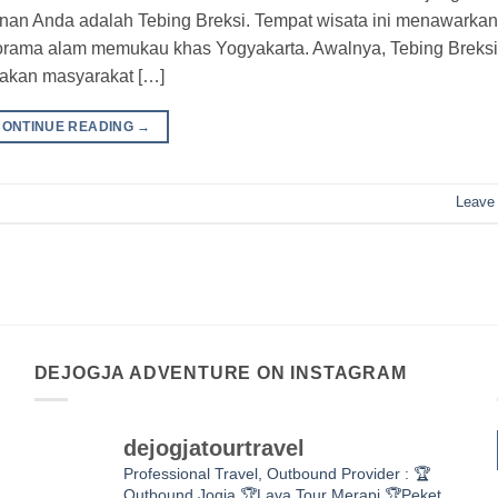
lanan Anda adalah Tebing Breksi. Tempat wisata ini menawarkan
anorama alam memukau khas Yogyakarta. Awalnya, Tebing Breksi
akan masyarakat […]
CONTINUE READING
→
Leave
DEJOGJA ADVENTURE ON INSTAGRAM
dejogjatourtravel
Professional Travel,
Outbound Provider :
🏆
Outbound Jogja
🏆Lava Tour Merapi
🏆Peket