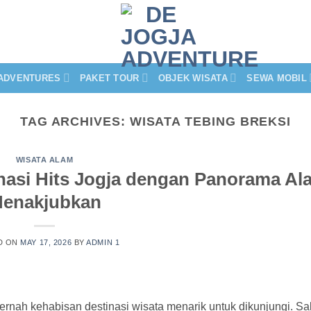
ADVENTURES
PAKET TOUR
OBJEK WISATA
SEWA MOBIL
TAG ARCHIVES:
WISATA TEBING BREKSI
WISATA ALAM
inasi Hits Jogja dengan Panorama Al
enakjubkan
D ON
MAY 17, 2026
BY
ADMIN 1
rnah kehabisan destinasi wisata menarik untuk dikunjungi. Sa