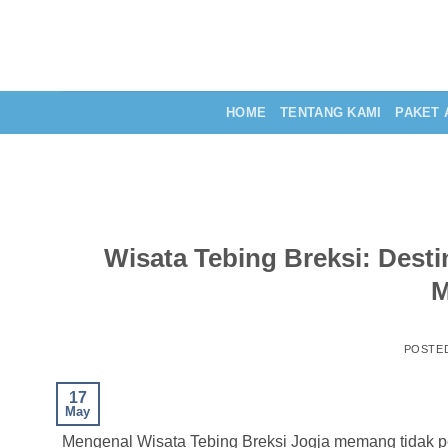
Skip
to
content
HOME
TENTANG KAMI
PAKET 
Wisata Tebing Breksi: Dest
M
POSTE
17
May
Mengenal Wisata Tebing Breksi Jogja memang tidak pe