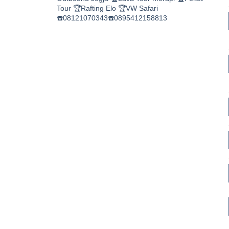
Tour
🏆Rafting Elo
🏆VW Safari
☎️08121070343☎️0895412158813