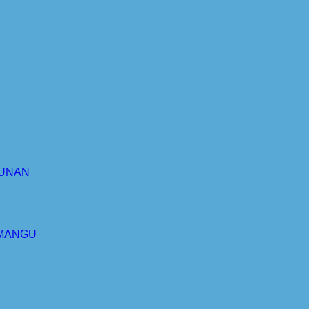
GUNAN
GMANGU