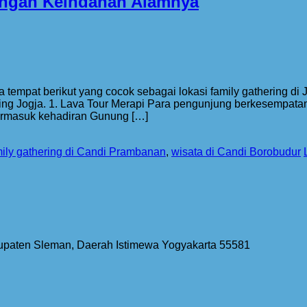
engan Keindahan Alamnya
tempat berikut yang cocok sebagai lokasi family gathering di 
ring Jogja. 1. Lava Tour Merapi Para pengunjung berkesempa
ermasuk kehadiran Gunung […]
mily gathering di Candi Prambanan
,
wisata di Candi Borobudur
bupaten Sleman, Daerah Istimewa Yogyakarta 55581