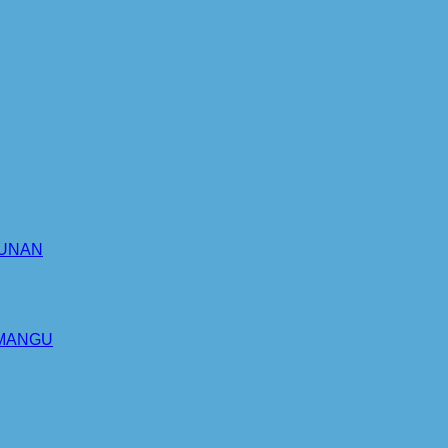
GUNAN
GMANGU