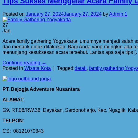
Tips Sukses Menggelar Acara Family 
Posted on
January 27, 2024
January 27, 2024
by
Admin 1
27
Jan
Acara family gathering Yogyakarta, umumnya menjadi salah sat
dan menarik untuk dilakukan. Bagi Anda yang mungkin ada re
menunjang kesuksesan acara tersebut. Lantas apa saja tips [
Continue reading
→
Posted in
Wisata Kota
|
Tagged
detail
,
family gathering Yogy
PT. Dejogja Adventure Nusantara
ALAMAT:
G9, RT.06/RW.36, Dayakan, Sardonoharjo, Kec. Ngaglik, Ka
TELPON:
CS: 08121070343