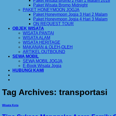
Paket Wisata Bromo 2 Hari 1 Malam 2018
Paket Wisata Bromo Midnight
PAKET HONEYMOON JOGJA
Paket Honeymoon Jogja 3 Hari 2 Malam
Paket Honeymoon Jogja 4 Hari 3 Malam
ON REQUEST TOUR
OBJEK WISATA
WISATA PANTAI
WISATA ALAM
WISATA HERITAGE
MAKANAN & OLEH-OLEH
ARTIKEL OUTBOUND
SEWA MOBIL
SEWA MOBIL JOGJA
E-Book Wisata Jogja
HUBUNGI KAMI
Tag Archives:
transportasi
Wisata Kota