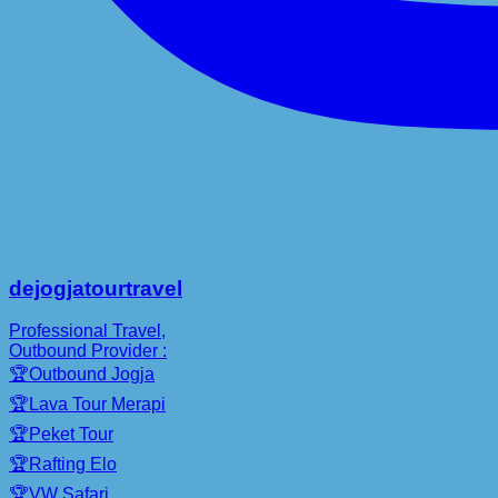
dejogjatourtravel
Professional Travel,
Outbound Provider :
🏆Outbound Jogja
🏆Lava Tour Merapi
🏆Peket Tour
🏆Rafting Elo
🏆VW Safari