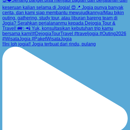
‼️Ini loh jogja‼️ Jogja terbuat dari rindu, pulang