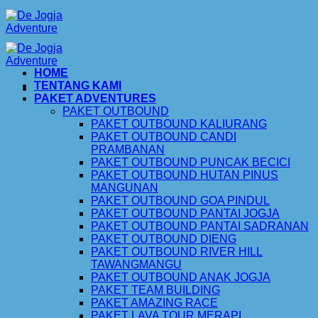
Skip
to
content
HOME
TENTANG KAMI
PAKET ADVENTURES
PAKET OUTBOUND
PAKET OUTBOUND KALIURANG
PAKET OUTBOUND CANDI
PRAMBANAN
PAKET OUTBOUND PUNCAK BECICI
PAKET OUTBOUND HUTAN PINUS
MANGUNAN
PAKET OUTBOUND GOA PINDUL
PAKET OUTBOUND PANTAI JOGJA
PAKET OUTBOUND PANTAI SADRANAN
PAKET OUTBOUND DIENG
PAKET OUTBOUND RIVER HILL
TAWANGMANGU
PAKET OUTBOUND ANAK JOGJA
PAKET TEAM BUILDING
PAKET AMAZING RACE
PAKET LAVA TOUR MERAPI