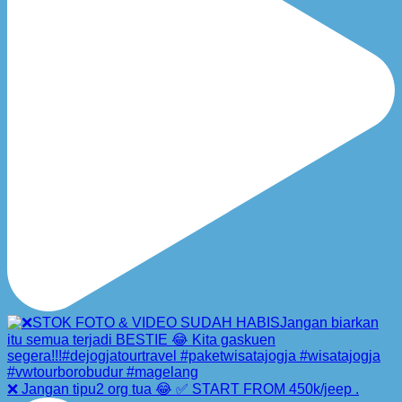
❌ Jangan tipu2 org tua 😂 ✅ START FROM 450k/jeep .