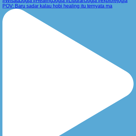
POV: Baru sadar kalau hobi healing itu ternyata ma