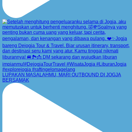
LUPAKAN MASALAHMU, MARI OUTBOUND DI JOGJA
BERSAMAK