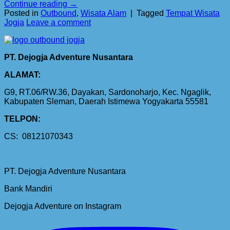
Continue reading
→
Posted in
Outbound
,
Wisata Alam
|
Tagged
Tempat Wisata
Jogja
Leave a comment
PT. Dejogja Adventure Nusantara
ALAMAT:
G9, RT.06/RW.36, Dayakan, Sardonoharjo, Kec. Ngaglik,
Kabupaten Sleman, Daerah Istimewa Yogyakarta 55581
TELPON:
CS: 08121070343
PT. Dejogja Adventure Nusantara
Bank Mandiri
Dejogja Adventure on Instagram