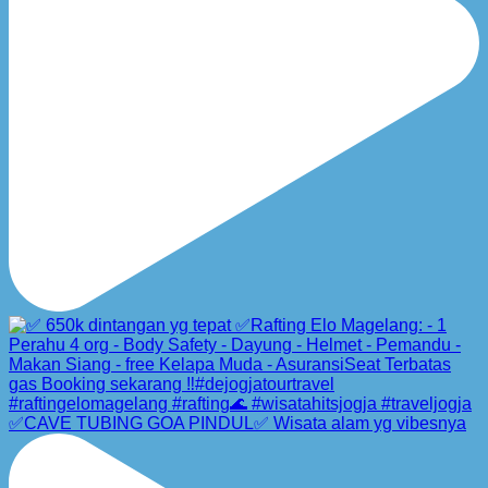
✅CAVE TUBING GOA PINDUL✅ Wisata alam yg vibesnya