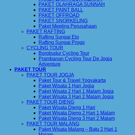
PAKET OLAHRAGA SUNNAH
PAKET PAINT BALL
PAKET OFFROAD
PAKET SNORKELING
Paket Meeting Perusahaan
PAKET RAFTING
Rafting Sungai Elo
Rafting Sungai Progo
CYCLING TOUR
Borobudur Cycling Tour
Prambanan Cycling Tour De Jogja
Adventure
PAKET TOUR
PAKET TOUR JOGJA
Paket Tour & Travel Yogyakarta
Paket Wisata 1 Hari Jogja
Paket Wisata 2 Hari 1 Malam Jogja
Paket Wisata 3 Hari 2 Malam Jogja
PAKET TOUR DIENG
Paket Wisata Dieng 1 Hari
Paket Wisata Dieng 2 Hari 1 Malam
Paket Wisata Dieng 3 Hari 2 Malam
PAKET TOUR MALANG
Paket Wisata Malang – Batu 2 Hari 1
Malam