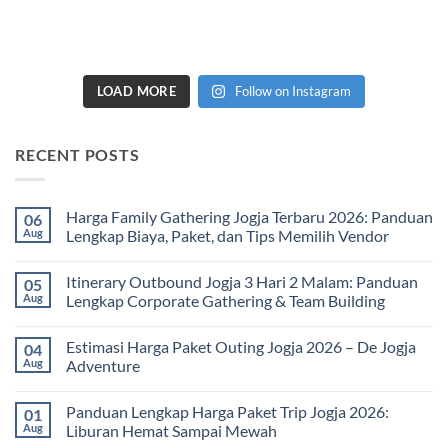
LOAD MORE
Follow on Instagram
RECENT POSTS
Harga Family Gathering Jogja Terbaru 2026: Panduan
06
Aug
Lengkap Biaya, Paket, dan Tips Memilih Vendor
No
Comments
Itinerary Outbound Jogja 3 Hari 2 Malam: Panduan
05
on
Harga
Aug
Lengkap Corporate Gathering & Team Building
Family
Gathering
No
Jogja
Comments
Estimasi Harga Paket Outing Jogja 2026 – De Jogja
04
Terbaru
on
2026:
Itinerary
Aug
Adventure
Panduan
Outbound
Lengkap
Jogja
No
Biaya,
3
Comments
Panduan Lengkap Harga Paket Trip Jogja 2026:
01
Paket,
Hari
on
dan
2
Estimasi
Aug
Liburan Hemat Sampai Mewah
Tips
Malam:
Harga