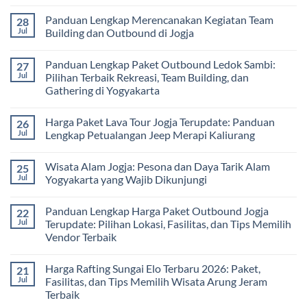
Memilih
Panduan
Paket
No
Vendor
Lengkap
Outing
Comments
Panduan Lengkap Merencanakan Kegiatan Team
28
Corporate
Jogja
on
Gathering
2026
Panduan
Jul
Building dan Outbound di Jogja
&
–
Lengkap
Team
De
Harga
No
Building
Jogja
Paket
Comments
Panduan Lengkap Paket Outbound Ledok Sambi:
27
Adventure
Trip
on
Jogja
Panduan
Jul
Pilihan Terbaik Rekreasi, Team Building, dan
2026:
Lengkap
Gathering di Yogyakarta
Liburan
Merencanakan
Hemat
Kegiatan
No
Sampai
Team
Comments
Mewah
Building
Harga Paket Lava Tour Jogja Terupdate: Panduan
26
on
dan
Panduan
Jul
Lengkap Petualangan Jeep Merapi Kaliurang
Outbound
Lengkap
di
Paket
No
Jogja
Outbound
Comments
Wisata Alam Jogja: Pesona dan Daya Tarik Alam
25
Ledok
on
Sambi:
Harga
Jul
Yogyakarta yang Wajib Dikunjungi
Pilihan
Paket
Terbaik
Lava
No
Rekreasi,
Tour
Comments
Panduan Lengkap Harga Paket Outbound Jogja
22
Team
Jogja
on
Building,
Terupdate:
Wisata
Jul
Terupdate: Pilihan Lokasi, Fasilitas, dan Tips Memilih
dan
Panduan
Alam
Vendor Terbaik
Gathering
Lengkap
Jogja:
di
Petualangan
Pesona
No
Yogyakarta
Jeep
dan
Comments
Merapi
Daya
Harga Rafting Sungai Elo Terbaru 2026: Paket,
21
on
Kaliurang
Tarik
Panduan
Jul
Fasilitas, dan Tips Memilih Wisata Arung Jeram
Alam
Lengkap
Yogyakarta
Terbaik
Harga
yang
Paket