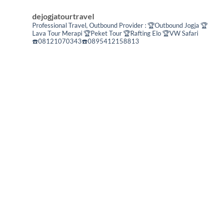
dejogjatourtravel
Professional Travel,
Outbound Provider :
🏆Outbound Jogja
🏆
Lava Tour Merapi
🏆Peket Tour
🏆Rafting Elo
🏆VW Safari
☎️08121070343☎️0895412158813