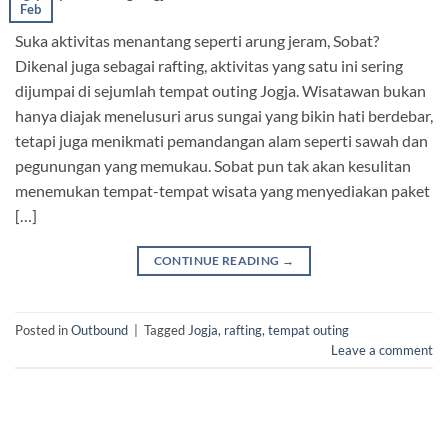
Feb
Suka aktivitas menantang seperti arung jeram, Sobat?
Dikenal juga sebagai rafting, aktivitas yang satu ini sering
dijumpai di sejumlah tempat outing Jogja. Wisatawan bukan
hanya diajak menelusuri arus sungai yang bikin hati berdebar,
tetapi juga menikmati pemandangan alam seperti sawah dan
pegunungan yang memukau. Sobat pun tak akan kesulitan
menemukan tempat-tempat wisata yang menyediakan paket
[…]
CONTINUE READING
→
Posted in
Outbound
|
Tagged
Jogja
,
rafting
,
tempat outing
Leave a comment