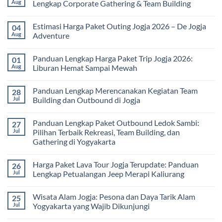
Harga
Aug
Lengkap Corporate Gathering & Team Building
Family
Gathering
No
Jogja
Comments
Estimasi Harga Paket Outing Jogja 2026 – De Jogja
04
Terbaru
on
2026:
Itinerary
Aug
Adventure
Panduan
Outbound
Lengkap
Jogja
No
Biaya,
3
Comments
Panduan Lengkap Harga Paket Trip Jogja 2026:
01
Paket,
Hari
on
dan
2
Estimasi
Aug
Liburan Hemat Sampai Mewah
Tips
Malam:
Harga
Memilih
Panduan
Paket
No
Vendor
Lengkap
Outing
Comments
Panduan Lengkap Merencanakan Kegiatan Team
28
Corporate
Jogja
on
Gathering
2026
Panduan
Jul
Building dan Outbound di Jogja
&
–
Lengkap
Team
De
Harga
No
Building
Jogja
Paket
Comments
Panduan Lengkap Paket Outbound Ledok Sambi:
27
Adventure
Trip
on
Jogja
Panduan
Jul
Pilihan Terbaik Rekreasi, Team Building, dan
2026:
Lengkap
Gathering di Yogyakarta
Liburan
Merencanakan
Hemat
Kegiatan
No
Sampai
Team
Comments
Mewah
Building
Harga Paket Lava Tour Jogja Terupdate: Panduan
26
on
dan
Panduan
Jul
Lengkap Petualangan Jeep Merapi Kaliurang
Outbound
Lengkap
di
Paket
No
Jogja
Outbound
Comments
Wisata Alam Jogja: Pesona dan Daya Tarik Alam
25
Ledok
on
Sambi:
Harga
Jul
Yogyakarta yang Wajib Dikunjungi
Pilihan
Paket
Terbaik
Lava
No