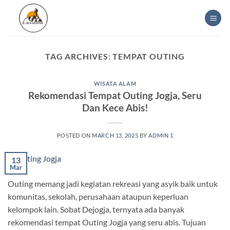
Skip
to
content
TAG ARCHIVES:
TEMPAT OUTING
WISATA ALAM
Rekomendasi Tempat Outing Jogja, Seru
Dan Kece Abis!
POSTED ON
MARCH 13, 2025
BY
ADMIN 1
13
Mar
Outing memang jadi kegiatan rekreasi yang asyik baik untuk
komunitas, sekolah, perusahaan ataupun keperluan
kelompok lain. Sobat Dejogja, ternyata ada banyak
rekomendasi tempat Outing Jogja yang seru abis. Tujuan