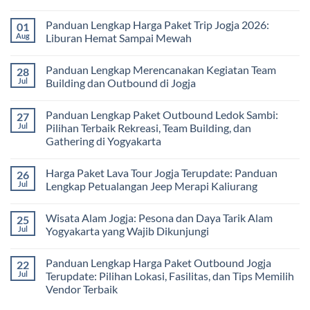
Luar
Lengkap
Jogja
No
Kelas
Biaya,
3
Comments
Panduan Lengkap Harga Paket Trip Jogja 2026:
01
Paket,
Hari
on
dan
2
Estimasi
Aug
Liburan Hemat Sampai Mewah
Tips
Malam:
Harga
Memilih
Panduan
Paket
No
Vendor
Lengkap
Outing
Comments
Panduan Lengkap Merencanakan Kegiatan Team
28
Corporate
Jogja
on
Gathering
2026
Panduan
Jul
Building dan Outbound di Jogja
&
–
Lengkap
Team
De
Harga
No
Building
Jogja
Paket
Comments
Panduan Lengkap Paket Outbound Ledok Sambi:
27
Adventure
Trip
on
Jogja
Panduan
Jul
Pilihan Terbaik Rekreasi, Team Building, dan
2026:
Lengkap
Gathering di Yogyakarta
Liburan
Merencanakan
Hemat
Kegiatan
No
Sampai
Team
Comments
Mewah
Building
Harga Paket Lava Tour Jogja Terupdate: Panduan
26
on
dan
Panduan
Jul
Lengkap Petualangan Jeep Merapi Kaliurang
Outbound
Lengkap
di
Paket
No
Jogja
Outbound
Comments
Wisata Alam Jogja: Pesona dan Daya Tarik Alam
25
Ledok
on
Sambi:
Harga
Jul
Yogyakarta yang Wajib Dikunjungi
Pilihan
Paket
Terbaik
Lava
No
Rekreasi,
Tour
Comments
Panduan Lengkap Harga Paket Outbound Jogja
22
Team
Jogja
on
Building,
Terupdate:
Wisata
Jul
Terupdate: Pilihan Lokasi, Fasilitas, dan Tips Memilih
dan
Panduan
Alam
Vendor Terbaik
Gathering
Lengkap
Jogja:
di
Petualangan
Pesona
No
Yogyakarta
Jeep
dan