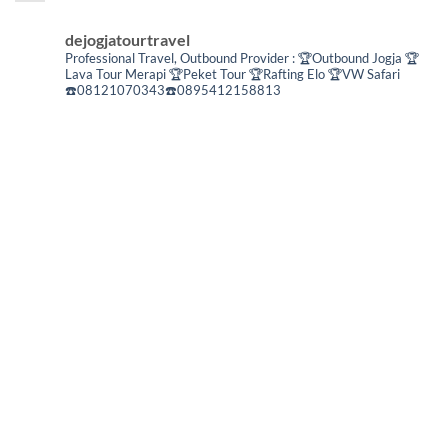
dejogjatourtravel
Professional Travel,
Outbound Provider :
🏆Outbound Jogja
🏆
Lava Tour Merapi
🏆Peket Tour
🏆Rafting Elo
🏆VW Safari
☎️08121070343☎️0895412158813