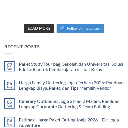
LOAD MORE
Follow on Instagram
RECENT POSTS
Paket Study Tour bagi Sekolah dan Universitas: Solusi
07
Aug
Edukatif untuk Pembelajaran di Luar Kelas
No
Comments
Harga Family Gathering Jogja Terbaru 2026: Panduan
06
on
Paket
Aug
Lengkap Biaya, Paket, dan Tips Memilih Vendor
Study
Tour
No
bagi
Comments
Itinerary Outbound Jogja 3 Hari 2 Malam: Panduan
05
Sekolah
on
dan
Harga
Aug
Lengkap Corporate Gathering & Team Building
Universitas:
Family
Solusi
Gathering
No
Edukatif
Jogja
Comments
Estimasi Harga Paket Outing Jogja 2026 – De Jogja
04
untuk
Terbaru
on
Pembelajaran
2026:
Itinerary
Aug
Adventure
di
Panduan
Outbound