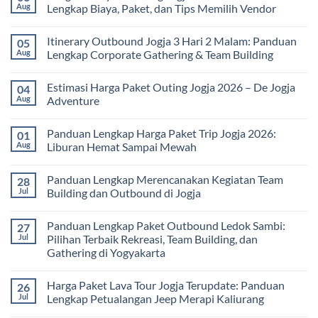
Paket
Aug
Lengkap Biaya, Paket, dan Tips Memilih Vendor
Study
Tour
No
bagi
Comments
Itinerary Outbound Jogja 3 Hari 2 Malam: Panduan
05
Sekolah
on
dan
Harga
Aug
Lengkap Corporate Gathering & Team Building
Universitas:
Family
Solusi
Gathering
No
Edukatif
Jogja
Comments
Estimasi Harga Paket Outing Jogja 2026 – De Jogja
04
untuk
Terbaru
on
Pembelajaran
2026:
Itinerary
Aug
Adventure
di
Panduan
Outbound
Luar
Lengkap
Jogja
No
Kelas
Biaya,
3
Comments
Panduan Lengkap Harga Paket Trip Jogja 2026:
01
Paket,
Hari
on
dan
2
Estimasi
Aug
Liburan Hemat Sampai Mewah
Tips
Malam:
Harga
Memilih
Panduan
Paket
No
Vendor
Lengkap
Outing
Comments
Panduan Lengkap Merencanakan Kegiatan Team
28
Corporate
Jogja
on
Gathering
2026
Panduan
Jul
Building dan Outbound di Jogja
&
–
Lengkap
Team
De
Harga
No
Building
Jogja
Paket
Comments
Panduan Lengkap Paket Outbound Ledok Sambi:
27
Adventure
Trip
on
Jogja
Panduan
Jul
Pilihan Terbaik Rekreasi, Team Building, dan
2026:
Lengkap
Gathering di Yogyakarta
Liburan
Merencanakan
Hemat
Kegiatan
No
Sampai
Team
Comments
Mewah
Building
Harga Paket Lava Tour Jogja Terupdate: Panduan
26
on
dan
Panduan
Jul
Lengkap Petualangan Jeep Merapi Kaliurang
Outbound
Lengkap
di
Paket
No
Jogja