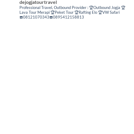
dejogjatourtravel
Professional Travel,
Outbound Provider :
🏆Outbound Jogja
🏆
Lava Tour Merapi
🏆Peket Tour
🏆Rafting Elo
🏆VW Safari
☎️08121070343☎️0895412158813