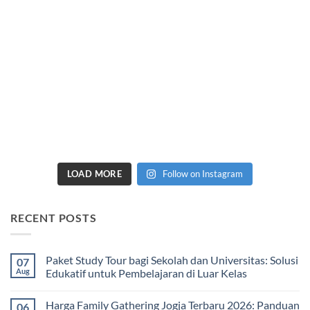
LOAD MORE
Follow on Instagram
RECENT POSTS
Paket Study Tour bagi Sekolah dan Universitas: Solusi
07
Aug
Edukatif untuk Pembelajaran di Luar Kelas
No
Comments
Harga Family Gathering Jogja Terbaru 2026: Panduan
06
on