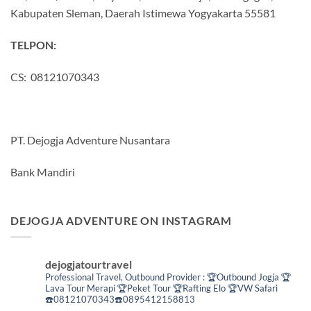
Kabupaten Sleman, Daerah Istimewa Yogyakarta 55581
TELPON:
CS: 08121070343
PT. Dejogja Adventure Nusantara
Bank Mandiri
DEJOGJA ADVENTURE ON INSTAGRAM
dejogjatourtravel
Professional Travel,
Outbound Provider :
🏆Outbound Jogja
🏆
Lava Tour Merapi
🏆Peket Tour
🏆Rafting Elo
🏆VW Safari
☎️08121070343☎️0895412158813