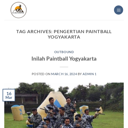
Skip
to
content
TAG ARCHIVES:
PENGERTIAN PAINTBALL
YOGYAKARTA
OUTBOUND
Inilah Paintball Yogyakarta
POSTED ON
MARCH 16, 2024
BY
ADMIN 1
16
Mar