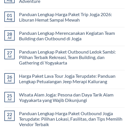
Aug
Adventure
Panduan
Outbound
Lengkap
Jogja
No
Biaya,
3
Comments
Panduan Lengkap Harga Paket Trip Jogja 2026:
01
Paket,
Hari
on
dan
2
Estimasi
Aug
Liburan Hemat Sampai Mewah
Tips
Malam:
Harga
Memilih
Panduan
Paket
No
Vendor
Lengkap
Outing
Comments
Panduan Lengkap Merencanakan Kegiatan Team
28
Corporate
Jogja
on
Gathering
2026
Panduan
Jul
Building dan Outbound di Jogja
&
–
Lengkap
Team
De
Harga
No
Building
Jogja
Paket
Comments
Panduan Lengkap Paket Outbound Ledok Sambi:
27
Adventure
Trip
on
Jogja
Panduan
Jul
Pilihan Terbaik Rekreasi, Team Building, dan
2026:
Lengkap
Gathering di Yogyakarta
Liburan
Merencanakan
Hemat
Kegiatan
No
Sampai
Team
Comments
Mewah
Building
Harga Paket Lava Tour Jogja Terupdate: Panduan
26
on
dan
Panduan
Jul
Lengkap Petualangan Jeep Merapi Kaliurang
Outbound
Lengkap
di
Paket
No
Jogja
Outbound
Comments
Wisata Alam Jogja: Pesona dan Daya Tarik Alam
25
Ledok
on
Sambi:
Harga
Jul
Yogyakarta yang Wajib Dikunjungi
Pilihan
Paket
Terbaik
Lava
No
Rekreasi,
Tour
Comments
Panduan Lengkap Harga Paket Outbound Jogja
22
Team
Jogja
on
Building,
Terupdate:
Wisata
Jul
Terupdate: Pilihan Lokasi, Fasilitas, dan Tips Memilih
dan
Panduan
Alam
Vendor Terbaik
Gathering
Lengkap
Jogja:
di
Petualangan
Pesona