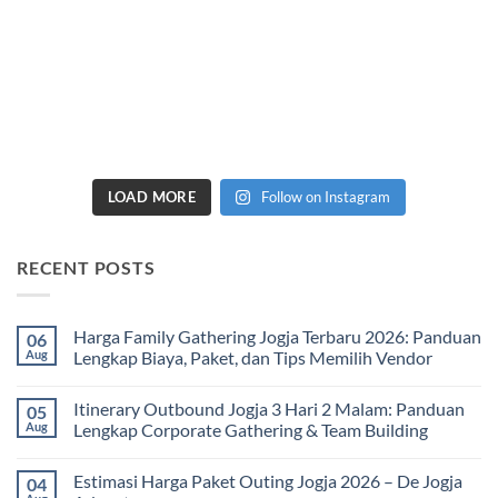
LOAD MORE
Follow on Instagram
RECENT POSTS
Harga Family Gathering Jogja Terbaru 2026: Panduan
06
Aug
Lengkap Biaya, Paket, dan Tips Memilih Vendor
No
Comments
Itinerary Outbound Jogja 3 Hari 2 Malam: Panduan
05
on
Harga
Aug
Lengkap Corporate Gathering & Team Building
Family
Gathering
No
Jogja
Comments
Estimasi Harga Paket Outing Jogja 2026 – De Jogja
04
Terbaru
on
2026:
Itinerary