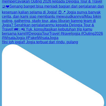
‼️Ini loh jogja‼️ Jogja terbuat dari rindu, pulang