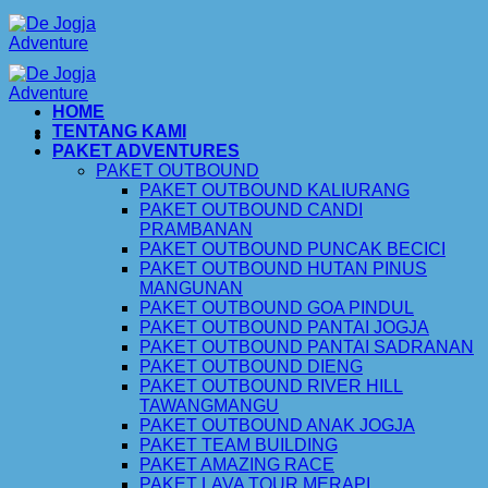
Skip
to
content
HOME
TENTANG KAMI
PAKET ADVENTURES
PAKET OUTBOUND
PAKET OUTBOUND KALIURANG
PAKET OUTBOUND CANDI
PRAMBANAN
PAKET OUTBOUND PUNCAK BECICI
PAKET OUTBOUND HUTAN PINUS
MANGUNAN
PAKET OUTBOUND GOA PINDUL
PAKET OUTBOUND PANTAI JOGJA
PAKET OUTBOUND PANTAI SADRANAN
PAKET OUTBOUND DIENG
PAKET OUTBOUND RIVER HILL
TAWANGMANGU
PAKET OUTBOUND ANAK JOGJA
PAKET TEAM BUILDING
PAKET AMAZING RACE
PAKET LAVA TOUR MERAPI