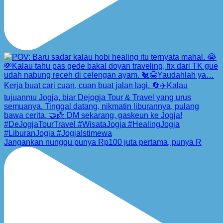
Jangankan nunggu punya Rp100 juta pertama, punya R