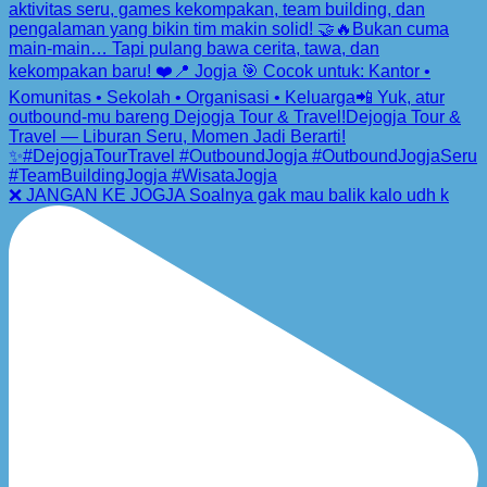
❌ JANGAN KE JOGJA Soalnya gak mau balik kalo udh k