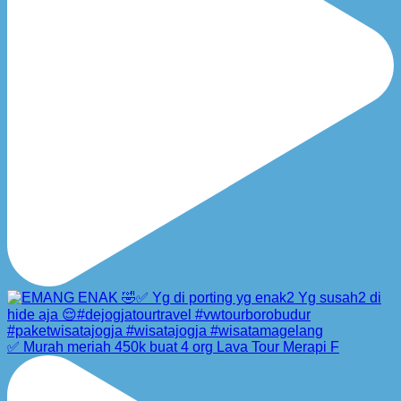
✅ Murah meriah 450k buat 4 org Lava Tour Merapi F