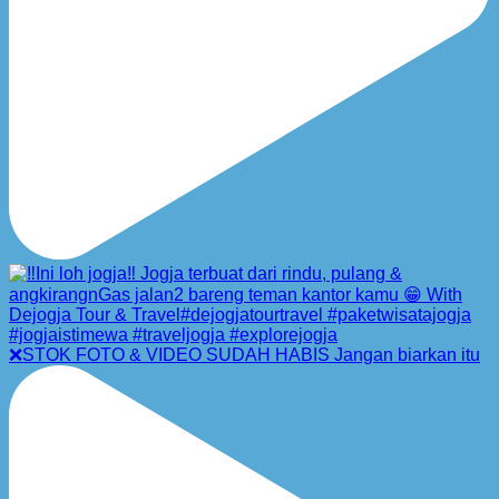
❌STOK FOTO & VIDEO SUDAH HABIS Jangan biarkan itu