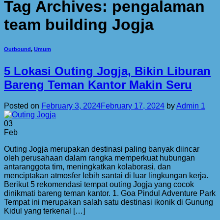
Tag Archives:
pengalaman
team building Jogja
Outbound
,
Umum
5 Lokasi Outing Jogja, Bikin Liburan
Bareng Teman Kantor Makin Seru
Posted on
February 3, 2024
February 17, 2024
by
Admin 1
03
Feb
Outing Jogja merupakan destinasi paling banyak diincar
oleh perusahaan dalam rangka memperkuat hubungan
antaranggota tim, meningkatkan kolaborasi, dan
menciptakan atmosfer lebih santai di luar lingkungan kerja.
Berikut 5 rekomendasi tempat outing Jogja yang cocok
dinikmati bareng teman kantor. 1. Goa Pindul Adventure Park
Tempat ini merupakan salah satu destinasi ikonik di Gunung
Kidul yang terkenal […]