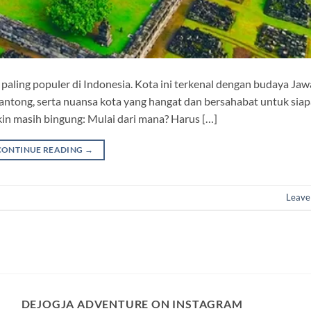
a paling populer di Indonesia. Kota ini terkenal dengan budaya Ja
antong, serta nuansa kota yang hangat dan bersahabat untuk siapa
kin masih bingung: Mulai dari mana? Harus […]
CONTINUE READING
→
Leave
DEJOGJA ADVENTURE ON INSTAGRAM