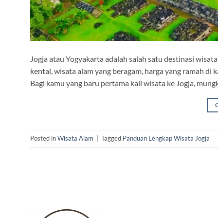
Jogja atau Yogyakarta adalah salah satu destinasi wisat
kental, wisata alam yang beragam, harga yang ramah di k
Bagi kamu yang baru pertama kali wisata ke Jogja, mung
Posted in
Wisata Alam
|
Tagged
Panduan Lengkap Wisata Jogja