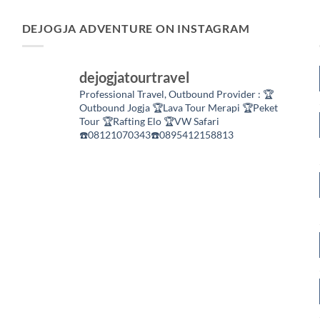
DEJOGJA ADVENTURE ON INSTAGRAM
dejogjatourtravel
Professional Travel,
Outbound Provider :
🏆
Outbound Jogja
🏆Lava Tour Merapi
🏆Peket
Tour
🏆Rafting Elo
🏆VW Safari
☎️08121070343☎️0895412158813