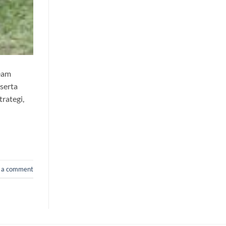
team
serta
rategi,
 a comment