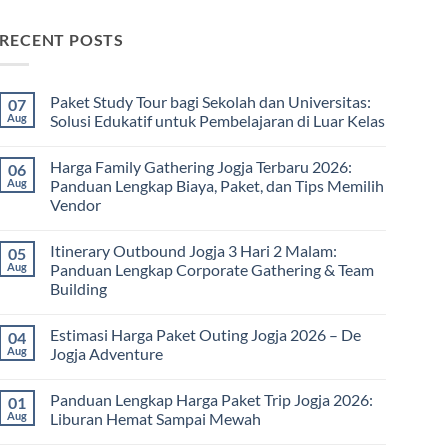
RECENT POSTS
Paket Study Tour bagi Sekolah dan Universitas:
07
Aug
Solusi Edukatif untuk Pembelajaran di Luar Kelas
No
Comments
Harga Family Gathering Jogja Terbaru 2026:
06
on
Paket
Aug
Panduan Lengkap Biaya, Paket, dan Tips Memilih
Study
Vendor
Tour
bagi
No
Sekolah
Comments
dan
Itinerary Outbound Jogja 3 Hari 2 Malam:
05
on
Universitas:
Harga
Aug
Panduan Lengkap Corporate Gathering & Team
Solusi
Family
Edukatif
Building
Gathering
untuk
Jogja
Pembelajaran
No
Terbaru
di
Comments
2026:
Estimasi Harga Paket Outing Jogja 2026 – De
04
on
Luar
Panduan
Itinerary
Kelas
Aug
Jogja Adventure
Lengkap
Outbound
Biaya,
Jogja
No
Paket,
3
Comments
dan
Panduan Lengkap Harga Paket Trip Jogja 2026:
01
Hari
on
Tips
2
Estimasi
Aug
Liburan Hemat Sampai Mewah
Memilih
Malam:
Harga
Vendor
Panduan
Paket
No