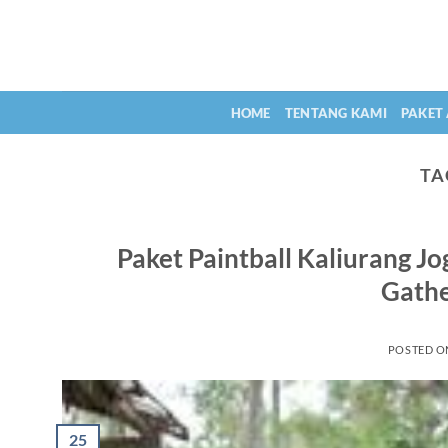
Skip
to
content
HOME
TENTANG KAMI
PAKET
TA
Paket Paintball Kaliurang J
Gathe
POSTED 
25