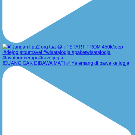
💵UANG GAK DIBAWA MATI ✅ Ya emang di bawa ke jogja