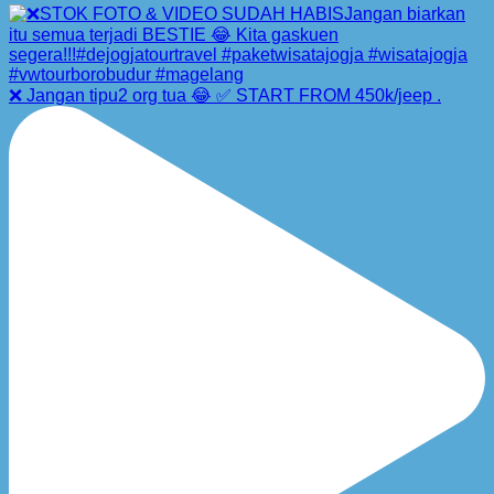
❌ Jangan tipu2 org tua 😂 ✅ START FROM 450k/jeep .