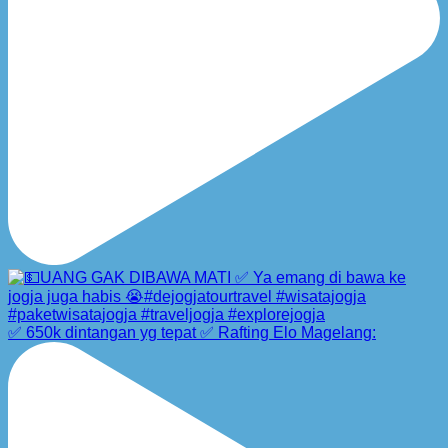
✅ 650k dintangan yg tepat ✅ Rafting Elo Magelang: