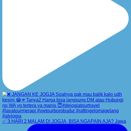
✅ 3 HARI 2 MALAM DI JOGJA, BISA NGAPAIN AJA? Jawa