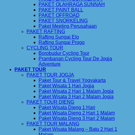
PAKET OLAHRAGA SUNNAH
PAKET PAINT BALL
PAKET OFFROAD
PAKET SNORKELING
Paket Meeting Perusahaan
PAKET RAFTING
Rafting Sungai Elo
Rafting Sungai Progo
CYCLING TOUR
Borobudur Cycling Tour
Prambanan Cycling Tour De Jogja
Adventure
PAKET TOUR
PAKET TOUR JOGJA
Paket Tour & Travel Yogyakarta
Paket Wisata 1 Hari Jogja
Paket Wisata 2 Hari 1 Malam Jogja
Paket Wisata 3 Hari 2 Malam Jogja
PAKET TOUR DIENG
Paket Wisata Dieng 1 Hari
Paket Wisata Dieng 2 Hari 1 Malam
Paket Wisata Dieng 3 Hari 2 Malam
PAKET TOUR MALANG
Paket Wisata Malang – Batu 2 Hari 1
Malam