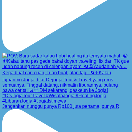
Jangankan nunggu punya Rp100 juta pertama, punya R