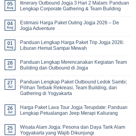
Pikiran
dan
Itinerary Outbound Jogja 3 Hari 2 Malam: Panduan
on
05
Universitas:
Harga
Aug
Lengkap Corporate Gathering & Team Building
Solusi
Family
Edukatif
Gathering
No
untuk
Jogja
Comments
Pembelajaran
Estimasi Harga Paket Outing Jogja 2026 – De
Terbaru
on
04
di
2026:
Itinerary
Aug
Jogja Adventure
Luar
Panduan
Outbound
Kelas
Lengkap
Jogja
No
Biaya,
3
Comments
Panduan Lengkap Harga Paket Trip Jogja 2026:
Paket,
Hari
on
01
dan
2
Estimasi
Aug
Liburan Hemat Sampai Mewah
Tips
Malam:
Harga
Memilih
Panduan
Paket
No
Vendor
Lengkap
Outing
Comments
Panduan Lengkap Merencanakan Kegiatan Team
Corporate
Jogja
on
28
Gathering
2026
Panduan
Jul
Building dan Outbound di Jogja
&
–
Lengkap
Team
De
Harga
No
Building
Jogja
Paket
Comments
Panduan Lengkap Paket Outbound Ledok Sambi:
Adventure
Trip
on
27
Jogja
Panduan
Jul
Pilihan Terbaik Rekreasi, Team Building, dan
2026:
Lengkap
Gathering di Yogyakarta
Liburan
Merencanakan
Hemat
Kegiatan
No
Sampai
Team
Comments
Mewah
Building
Harga Paket Lava Tour Jogja Terupdate: Panduan
on
26
dan
Panduan
Jul
Lengkap Petualangan Jeep Merapi Kaliurang
Outbound
Lengkap
di
Paket
No
Jogja
Outbound
Comments
Wisata Alam Jogja: Pesona dan Daya Tarik Alam
Ledok
on
25
Sambi:
Harga
Jul
Yogyakarta yang Wajib Dikunjungi
Pilihan
Paket