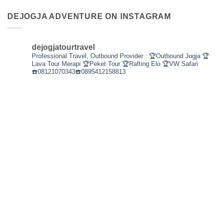
DEJOGJA ADVENTURE ON INSTAGRAM
dejogjatourtravel
Professional Travel,
Outbound Provider :
🏆Outbound Jogja
🏆
Lava Tour Merapi
🏆Peket Tour
🏆Rafting Elo
🏆VW Safari
☎️08121070343☎️0895412158813