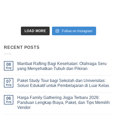
LOAD MORE
Follow on Instagram
RECENT POSTS
Manfaat Rafting Bagi Kesehatan: Olahraga Seru
08
Aug
yang Menyehatkan Tubuh dan Pikiran
No
Comments
Paket Study Tour bagi Sekolah dan Universitas:
on
07
Manfaat
Aug
Solusi Edukatif untuk Pembelajaran di Luar Kelas
Rafting
Bagi
No
Kesehatan:
Comments
Harga Family Gathering Jogja Terbaru 2026:
Olahraga
on
06
Seru
Paket
Aug
Panduan Lengkap Biaya, Paket, dan Tips Memilih
yang
Study
Vendor
Menyehatkan
Tour
Tubuh
bagi
No
dan
Sekolah
Comments