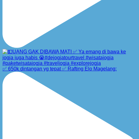
✅ 650k dintangan yg tepat ✅ Rafting Elo Magelang: