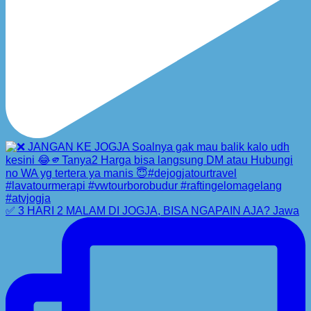
✅ 3 HARI 2 MALAM DI JOGJA, BISA NGAPAIN AJA? Jawa