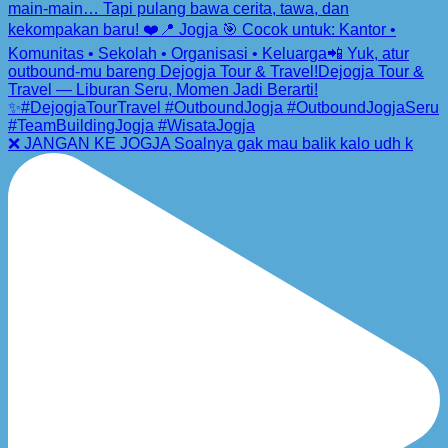
❌ JANGAN KE JOGJA Soalnya gak mau balik kalo udh k