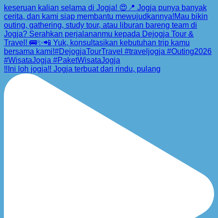
‼️Ini loh jogja‼️ Jogja terbuat dari rindu, pulang