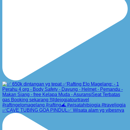
✅CAVE TUBING GOA PINDUL✅ Wisata alam yg vibesnya