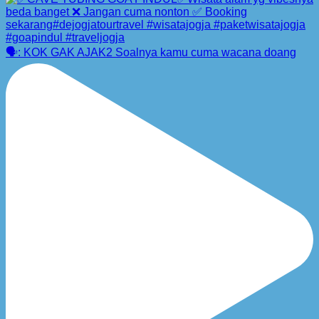
🗣️: KOK GAK AJAK2 Soalnya kamu cuma wacana doang