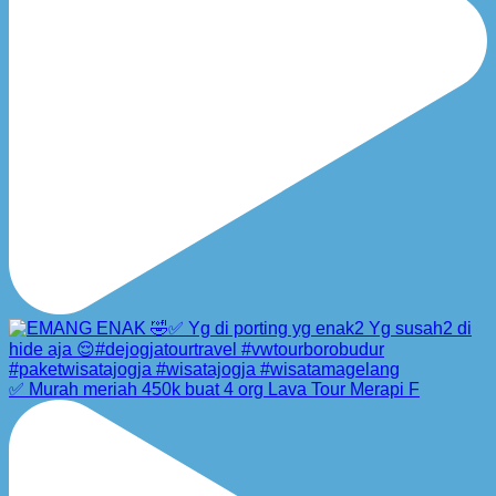
✅ Murah meriah 450k buat 4 org Lava Tour Merapi F