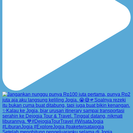
Setelah menghitung pengeluaranku selama di Jogja,