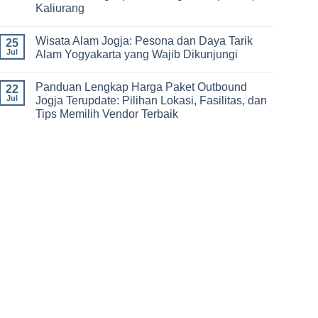
di
Kaliurang
Paket
Jogja
Outbound
No
Ledok
Comments
Sambi:
Wisata Alam Jogja: Pesona dan Daya Tarik
on
25
Pilihan
Harga
Jul
Alam Yogyakarta yang Wajib Dikunjungi
Terbaik
Paket
Rekreasi,
Lava
No
Team
Tour
Comments
Building,
Panduan Lengkap Harga Paket Outbound
Jogja
on
22
dan
Terupdate:
Wisata
Jul
Jogja Terupdate: Pilihan Lokasi, Fasilitas, dan
Gathering
Panduan
Alam
di
Tips Memilih Vendor Terbaik
Lengkap
Jogja:
Yogyakarta
Petualangan
Pesona
No
Jeep
dan
Comments
Merapi
Daya
on
Kaliurang
Tarik
Panduan
Alam
Lengkap
Yogyakarta
Harga
yang
Paket
Wajib
Outbound
Dikunjungi
Jogja
Terupdate:
Pilihan
Lokasi,
Fasilitas,
dan
Tips
Memilih
Vendor
Terbaik