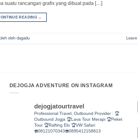
suatu rancangan grafis yang dibuat pada […]
CONTINUE READING
→
oleh oleh dagadu
Leave
DEJOGJA ADVENTURE ON INSTAGRAM
dejogjatourtravel
Professional Travel,
Outbound Provider :
🏆
Outbound Jogja
🏆Lava Tour Merapi
🏆Peket
Tour
🏆Rafting Elo
🏆VW Safari
☎️08121070343☎️0895412158813