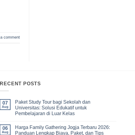
 a comment
RECENT POSTS
Paket Study Tour bagi Sekolah dan
07
Aug
Universitas: Solusi Edukatif untuk
Pembelajaran di Luar Kelas
No
Comments
Harga Family Gathering Jogja Terbaru 2026:
on
06
Paket
Aug
Panduan Lengkap Biaya, Paket, dan Tips