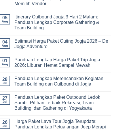
Study
Memilih Vendor
Tour
bagi
No
Sekolah
Comments
dan
Itinerary Outbound Jogja 3 Hari 2 Malam:
on
05
Universitas:
Harga
Aug
Panduan Lengkap Corporate Gathering &
Solusi
Family
Edukatif
Team Building
Gathering
untuk
Jogja
Pembelajaran
No
Terbaru
di
Comments
2026:
Estimasi Harga Paket Outing Jogja 2026 – De
on
04
Luar
Panduan
Itinerary
Kelas
Aug
Jogja Adventure
Lengkap
Outbound
Biaya,
Jogja
No
Paket,
3
Comments
dan
Panduan Lengkap Harga Paket Trip Jogja
Hari
on
01
Tips
2
Estimasi
Aug
2026: Liburan Hemat Sampai Mewah
Memilih
Malam:
Harga
Vendor
Panduan
Paket
No
Lengkap
Outing
Comments
Panduan Lengkap Merencanakan Kegiatan
Corporate
Jogja
on
28
Gathering
2026
Panduan
Jul
Team Building dan Outbound di Jogja
&
–
Lengkap
Team
De
Harga
No
Building
Jogja
Paket
Comments
Panduan Lengkap Paket Outbound Ledok
Adventure
Trip
on
27
Jogja
Panduan
Jul
Sambi: Pilihan Terbaik Rekreasi, Team
2026:
Lengkap
Building, dan Gathering di Yogyakarta
Liburan
Merencanakan
Hemat
Kegiatan
No
Sampai
Team
Comments
Mewah
Building
Harga Paket Lava Tour Jogja Terupdate:
on
26
dan
Panduan
Jul
Panduan Lengkap Petualangan Jeep Merapi
Outbound
Lengkap