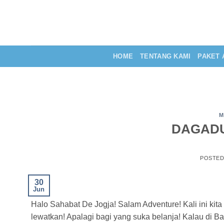
Skip
to
content
HOME
TENTANG KAMI
PAKET 
M
DAGADU 
POSTE
30
Jun
Halo Sahabat De Jogja! Salam Adventure! Kali ini kita 
lewatkan! Apalagi bagi yang suka belanja! Kalau di B