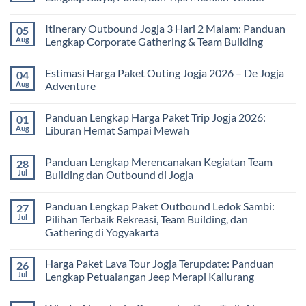
No
Comments
Itinerary Outbound Jogja 3 Hari 2 Malam: Panduan
05
on
Harga
Aug
Lengkap Corporate Gathering & Team Building
Family
Gathering
No
Jogja
Comments
Estimasi Harga Paket Outing Jogja 2026 – De Jogja
04
Terbaru
on
2026:
Itinerary
Aug
Adventure
Panduan
Outbound
Lengkap
Jogja
No
Biaya,
3
Comments
Panduan Lengkap Harga Paket Trip Jogja 2026:
01
Paket,
Hari
on
dan
2
Estimasi
Aug
Liburan Hemat Sampai Mewah
Tips
Malam:
Harga
Memilih
Panduan
Paket
No
Vendor
Lengkap
Outing
Comments
Panduan Lengkap Merencanakan Kegiatan Team
28
Corporate
Jogja
on
Gathering
2026
Panduan
Jul
Building dan Outbound di Jogja
&
–
Lengkap
Team
De
Harga
No
Building
Jogja
Paket
Comments
Panduan Lengkap Paket Outbound Ledok Sambi:
27
Adventure
Trip
on
Jogja
Panduan
Jul
Pilihan Terbaik Rekreasi, Team Building, dan
2026:
Lengkap
Gathering di Yogyakarta
Liburan
Merencanakan
Hemat
Kegiatan
No
Sampai
Team
Comments
Mewah
Building
Harga Paket Lava Tour Jogja Terupdate: Panduan
26
on
dan
Panduan
Jul
Lengkap Petualangan Jeep Merapi Kaliurang
Outbound
Lengkap
di
Paket
No
Jogja
Outbound
Comments