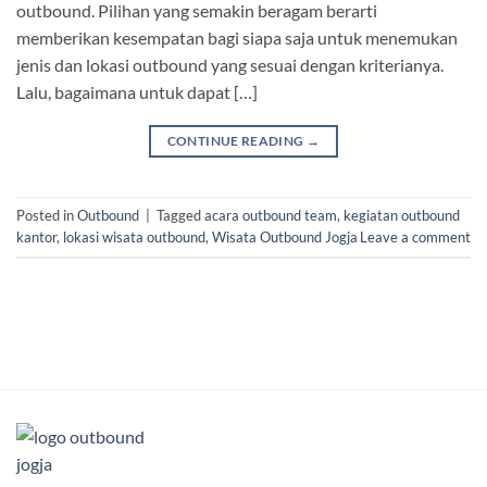
outbound. Pilihan yang semakin beragam berarti
memberikan kesempatan bagi siapa saja untuk menemukan
jenis dan lokasi outbound yang sesuai dengan kriterianya.
Lalu, bagaimana untuk dapat […]
CONTINUE READING
→
Posted in
Outbound
|
Tagged
acara outbound team
,
kegiatan outbound
kantor
,
lokasi wisata outbound
,
Wisata Outbound Jogja
Leave a comment