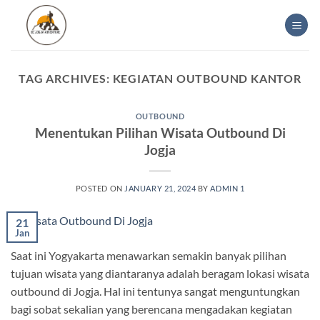
Skip
to
content
TAG ARCHIVES:
KEGIATAN OUTBOUND KANTOR
OUTBOUND
Menentukan Pilihan Wisata Outbound Di
Jogja
POSTED ON
JANUARY 21, 2024
BY
ADMIN 1
21
Jan
Saat ini Yogyakarta menawarkan semakin banyak pilihan
tujuan wisata yang diantaranya adalah beragam lokasi wisata
outbound di Jogja. Hal ini tentunya sangat menguntungkan
bagi sobat sekalian yang berencana mengadakan kegiatan