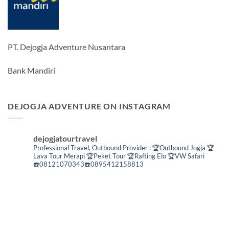
PT. Dejogja Adventure Nusantara
Bank Mandiri
DEJOGJA ADVENTURE ON INSTAGRAM
dejogjatourtravel
Professional Travel,
Outbound Provider :
🏆Outbound Jogja
🏆
Lava Tour Merapi
🏆Peket Tour
🏆Rafting Elo
🏆VW Safari
☎️08121070343☎️0895412158813