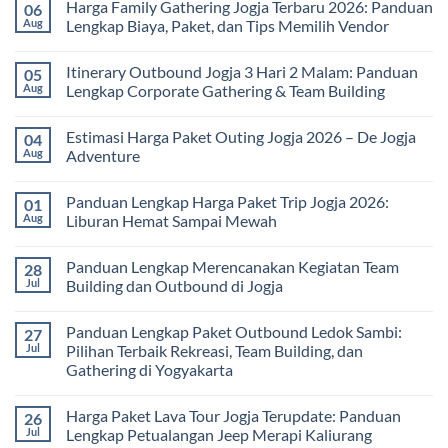
Harga Family Gathering Jogja Terbaru 2026: Panduan
06
Aug
Lengkap Biaya, Paket, dan Tips Memilih Vendor
No
Comments
Itinerary Outbound Jogja 3 Hari 2 Malam: Panduan
05
on
Harga
Aug
Lengkap Corporate Gathering & Team Building
Family
Gathering
No
Jogja
Comments
Estimasi Harga Paket Outing Jogja 2026 – De Jogja
04
Terbaru
on
2026:
Itinerary
Aug
Adventure
Panduan
Outbound
Lengkap
Jogja
No
Biaya,
3
Comments
Panduan Lengkap Harga Paket Trip Jogja 2026:
01
Paket,
Hari
on
dan
2
Estimasi
Aug
Liburan Hemat Sampai Mewah
Tips
Malam:
Harga
Memilih
Panduan
Paket
No
Vendor
Lengkap
Outing
Comments
Panduan Lengkap Merencanakan Kegiatan Team
28
Corporate
Jogja
on
Gathering
2026
Panduan
Jul
Building dan Outbound di Jogja
&
–
Lengkap
Team
De
Harga
No
Building
Jogja
Paket
Comments
Panduan Lengkap Paket Outbound Ledok Sambi:
27
Adventure
Trip
on
Jogja
Panduan
Jul
Pilihan Terbaik Rekreasi, Team Building, dan
2026:
Lengkap
Gathering di Yogyakarta
Liburan
Merencanakan
Hemat
Kegiatan
No
Sampai
Team
Comments
Mewah
Building
Harga Paket Lava Tour Jogja Terupdate: Panduan
26
on
dan
Panduan
Jul
Lengkap Petualangan Jeep Merapi Kaliurang
Outbound
Lengkap