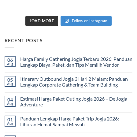
LOAD MORE
Follow on Instagram
RECENT POSTS
Harga Family Gathering Jogja Terbaru 2026: Panduan
06
Aug
Lengkap Biaya, Paket, dan Tips Memilih Vendor
No
Comments
Itinerary Outbound Jogja 3 Hari 2 Malam: Panduan
05
on
Harga
Aug
Lengkap Corporate Gathering & Team Building
Family
Gathering
No
Jogja
Comments
Estimasi Harga Paket Outing Jogja 2026 – De Jogja
04
Terbaru
on
2026:
Itinerary
Aug
Adventure
Panduan
Outbound
Lengkap
Jogja
No
Biaya,
3
Comments
Panduan Lengkap Harga Paket Trip Jogja 2026:
01
Paket,
Hari
on
dan
2
Estimasi
Aug
Liburan Hemat Sampai Mewah
Tips
Malam:
Harga
Memilih
Panduan
Paket
No
Vendor
Lengkap
Outing
Comments