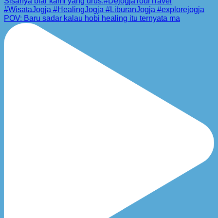
POV: Baru sadar kalau hobi healing itu ternyata ma