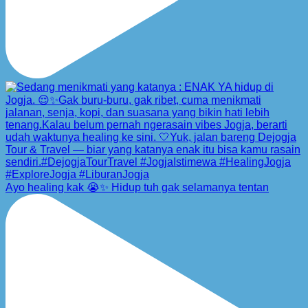
Ayo healing kak 😭✨ Hidup tuh gak selamanya tentan