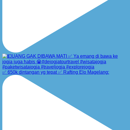
✅ 650k dintangan yg tepat ✅ Rafting Elo Magelang: