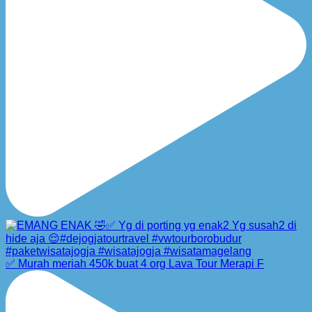
✅ Murah meriah 450k buat 4 org Lava Tour Merapi F