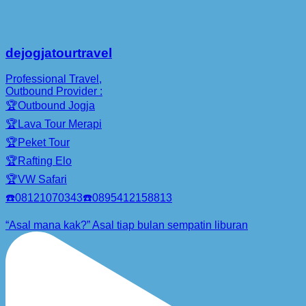
dejogjatourtravel
Professional Travel,
Outbound Provider :
🏆Outbound Jogja
🏆Lava Tour Merapi
🏆Peket Tour
🏆Rafting Elo
🏆VW Safari
☎️08121070343☎️0895412158813
“Asal mana kak?” Asal tiap bulan sempatin liburan