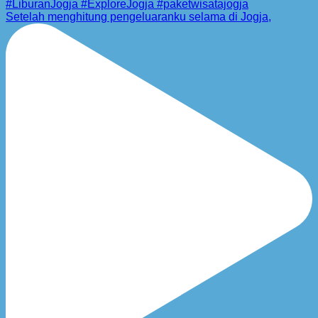
Setelah menghitung pengeluaranku selama di Jogja,