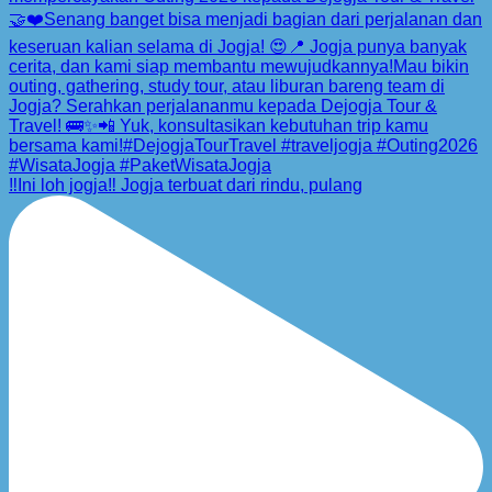
‼️Ini loh jogja‼️ Jogja terbuat dari rindu, pulang