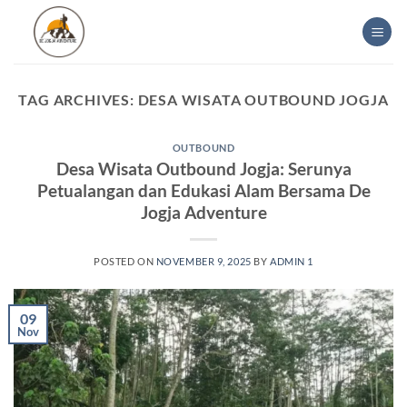
Skip
to
content
TAG ARCHIVES:
DESA WISATA OUTBOUND JOGJA
OUTBOUND
Desa Wisata Outbound Jogja: Serunya
Petualangan dan Edukasi Alam Bersama De
Jogja Adventure
POSTED ON
NOVEMBER 9, 2025
BY
ADMIN 1
09
Nov