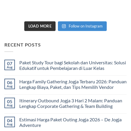
LOAD MORE
Follow on Instagram
RECENT POSTS
Paket Study Tour bagi Sekolah dan Universitas: Solusi
07
Aug
Edukatif untuk Pembelajaran di Luar Kelas
No
Comments
Harga Family Gathering Jogja Terbaru 2026: Panduan
06
on
Paket
Aug
Lengkap Biaya, Paket, dan Tips Memilih Vendor
Study
Tour
No
bagi
Comments
Itinerary Outbound Jogja 3 Hari 2 Malam: Panduan
05
Sekolah
on
dan
Harga
Aug
Lengkap Corporate Gathering & Team Building
Universitas:
Family
Solusi
Gathering
No
Edukatif
Jogja
Comments
Estimasi Harga Paket Outing Jogja 2026 – De Jogja
04
untuk
Terbaru
on
Pembelajaran
2026:
Itinerary
Aug
Adventure
di
Panduan
Outbound
Luar
Lengkap
Jogja