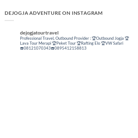
DEJOGJA ADVENTURE ON INSTAGRAM
dejogjatourtravel
Professional Travel,
Outbound Provider :
🏆Outbound Jogja
🏆
Lava Tour Merapi
🏆Peket Tour
🏆Rafting Elo
🏆VW Safari
☎️08121070343☎️0895412158813