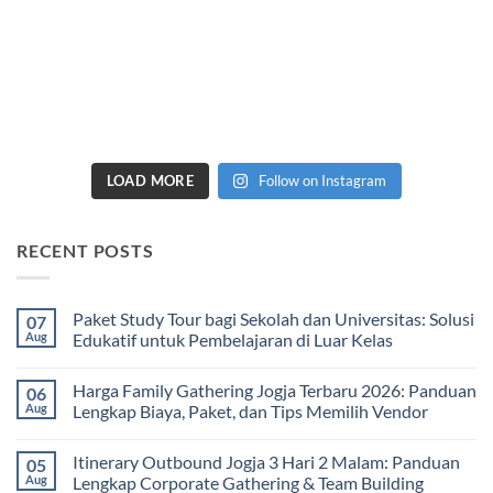
LOAD MORE
Follow on Instagram
RECENT POSTS
Paket Study Tour bagi Sekolah dan Universitas: Solusi
07
Aug
Edukatif untuk Pembelajaran di Luar Kelas
No
Comments
Harga Family Gathering Jogja Terbaru 2026: Panduan
06
on
Paket
Aug
Lengkap Biaya, Paket, dan Tips Memilih Vendor
Study
Tour
No
bagi
Comments
Itinerary Outbound Jogja 3 Hari 2 Malam: Panduan
05
Sekolah
on
dan
Harga
Aug
Lengkap Corporate Gathering & Team Building
Universitas:
Family