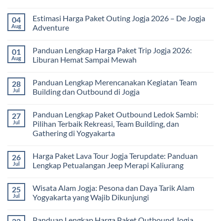
Solusi
Gathering
No
Edukatif
Jogja
Comments
Estimasi Harga Paket Outing Jogja 2026 – De Jogja
04
untuk
Terbaru
on
Pembelajaran
2026:
Itinerary
Aug
Adventure
di
Panduan
Outbound
Luar
Lengkap
Jogja
No
Kelas
Biaya,
3
Comments
Panduan Lengkap Harga Paket Trip Jogja 2026:
01
Paket,
Hari
on
dan
2
Estimasi
Aug
Liburan Hemat Sampai Mewah
Tips
Malam:
Harga
Memilih
Panduan
Paket
No
Vendor
Lengkap
Outing
Comments
Panduan Lengkap Merencanakan Kegiatan Team
28
Corporate
Jogja
on
Gathering
2026
Panduan
Jul
Building dan Outbound di Jogja
&
–
Lengkap
Team
De
Harga
No
Building
Jogja
Paket
Comments
Panduan Lengkap Paket Outbound Ledok Sambi:
27
Adventure
Trip
on
Jogja
Panduan
Jul
Pilihan Terbaik Rekreasi, Team Building, dan
2026:
Lengkap
Gathering di Yogyakarta
Liburan
Merencanakan
Hemat
Kegiatan
No
Sampai
Team
Comments
Mewah
Building
Harga Paket Lava Tour Jogja Terupdate: Panduan
26
on
dan
Panduan
Jul
Lengkap Petualangan Jeep Merapi Kaliurang
Outbound
Lengkap
di
Paket
No
Jogja
Outbound
Comments
Wisata Alam Jogja: Pesona dan Daya Tarik Alam
25
Ledok
on
Sambi:
Harga
Jul
Yogyakarta yang Wajib Dikunjungi
Pilihan
Paket
Terbaik
Lava
No
Rekreasi,
Tour
Comments
Panduan Lengkap Harga Paket Outbound Jogja
Team
Jogja
on