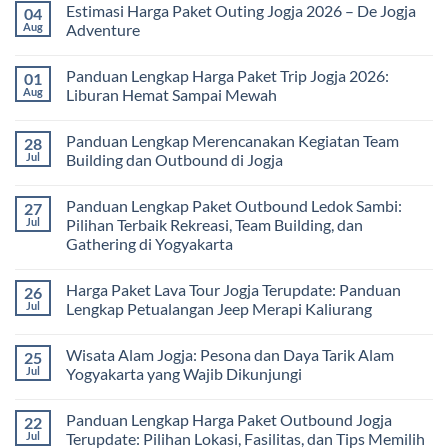
Estimasi Harga Paket Outing Jogja 2026 – De Jogja
04
Terbaru
on
2026:
Itinerary
Aug
Adventure
Panduan
Outbound
Lengkap
Jogja
No
Biaya,
3
Comments
Panduan Lengkap Harga Paket Trip Jogja 2026:
01
Paket,
Hari
on
dan
2
Estimasi
Aug
Liburan Hemat Sampai Mewah
Tips
Malam:
Harga
Memilih
Panduan
Paket
No
Vendor
Lengkap
Outing
Comments
Panduan Lengkap Merencanakan Kegiatan Team
28
Corporate
Jogja
on
Gathering
2026
Panduan
Jul
Building dan Outbound di Jogja
&
–
Lengkap
Team
De
Harga
No
Building
Jogja
Paket
Comments
Panduan Lengkap Paket Outbound Ledok Sambi:
27
Adventure
Trip
on
Jogja
Panduan
Jul
Pilihan Terbaik Rekreasi, Team Building, dan
2026:
Lengkap
Gathering di Yogyakarta
Liburan
Merencanakan
Hemat
Kegiatan
No
Sampai
Team
Comments
Mewah
Building
Harga Paket Lava Tour Jogja Terupdate: Panduan
26
on
dan
Panduan
Jul
Lengkap Petualangan Jeep Merapi Kaliurang
Outbound
Lengkap
di
Paket
No
Jogja
Outbound
Comments
Wisata Alam Jogja: Pesona dan Daya Tarik Alam
25
Ledok
on
Sambi:
Harga
Jul
Yogyakarta yang Wajib Dikunjungi
Pilihan
Paket
Terbaik
Lava
No
Rekreasi,
Tour
Comments
Panduan Lengkap Harga Paket Outbound Jogja
22
Team
Jogja
on
Building,
Terupdate:
Wisata
Jul
Terupdate: Pilihan Lokasi, Fasilitas, dan Tips Memilih
dan
Panduan
Alam