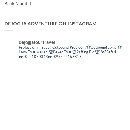
Bank Mandiri
DEJOGJA ADVENTURE ON INSTAGRAM
dejogjatourtravel
Professional Travel,
Outbound Provider :
🏆Outbound Jogja
🏆
Lava Tour Merapi
🏆Peket Tour
🏆Rafting Elo
🏆VW Safari
☎️08121070343☎️0895412158813