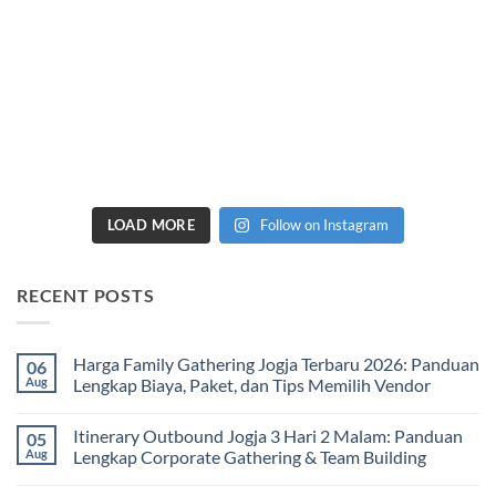
LOAD MORE
Follow on Instagram
RECENT POSTS
Harga Family Gathering Jogja Terbaru 2026: Panduan
06
Aug
Lengkap Biaya, Paket, dan Tips Memilih Vendor
No
Comments
Itinerary Outbound Jogja 3 Hari 2 Malam: Panduan
05
on
Harga
Aug
Lengkap Corporate Gathering & Team Building
Family
Gathering
No
Jogja
Comments