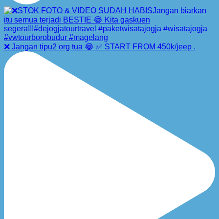
❌ Jangan tipu2 org tua 😂 ✅ START FROM 450k/jeep .