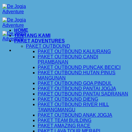
Skip
to
content
HOME
TENTANG KAMI
PAKET ADVENTURES
PAKET OUTBOUND
PAKET OUTBOUND KALIURANG
PAKET OUTBOUND CANDI
PRAMBANAN
PAKET OUTBOUND PUNCAK BECICI
PAKET OUTBOUND HUTAN PINUS
MANGUNAN
PAKET OUTBOUND GOA PINDUL
PAKET OUTBOUND PANTAI JOGJA
PAKET OUTBOUND PANTAI SADRANAN
PAKET OUTBOUND DIENG
PAKET OUTBOUND RIVER HILL
TAWANGMANGU
PAKET OUTBOUND ANAK JOGJA
PAKET TEAM BUILDING
PAKET AMAZING RACE
PAKET LAVA TOUR MERAPI