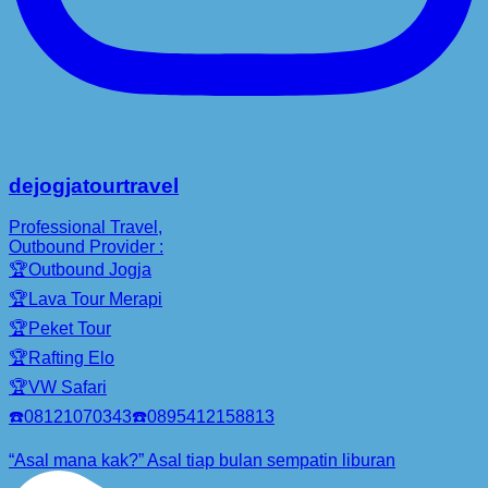
dejogjatourtravel
Professional Travel,
Outbound Provider :
🏆Outbound Jogja
🏆Lava Tour Merapi
🏆Peket Tour
🏆Rafting Elo
🏆VW Safari
☎️08121070343☎️0895412158813
“Asal mana kak?” Asal tiap bulan sempatin liburan