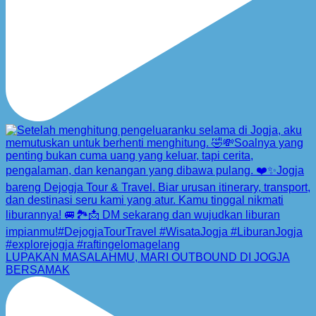
LUPAKAN MASALAHMU, MARI OUTBOUND DI JOGJA
BERSAMAK