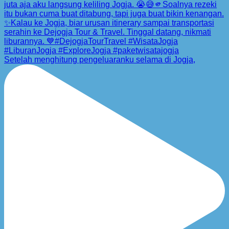
Setelah menghitung pengeluaranku selama di Jogja,