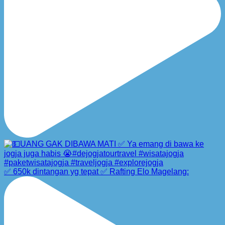
✅ 650k dintangan yg tepat ✅ Rafting Elo Magelang: