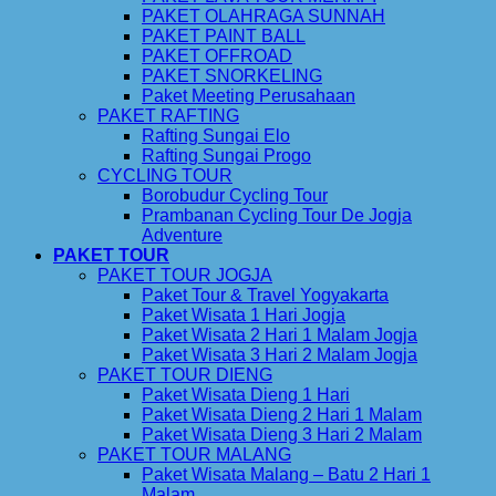
PAKET OLAHRAGA SUNNAH
PAKET PAINT BALL
PAKET OFFROAD
PAKET SNORKELING
Paket Meeting Perusahaan
PAKET RAFTING
Rafting Sungai Elo
Rafting Sungai Progo
CYCLING TOUR
Borobudur Cycling Tour
Prambanan Cycling Tour De Jogja
Adventure
PAKET TOUR
PAKET TOUR JOGJA
Paket Tour & Travel Yogyakarta
Paket Wisata 1 Hari Jogja
Paket Wisata 2 Hari 1 Malam Jogja
Paket Wisata 3 Hari 2 Malam Jogja
PAKET TOUR DIENG
Paket Wisata Dieng 1 Hari
Paket Wisata Dieng 2 Hari 1 Malam
Paket Wisata Dieng 3 Hari 2 Malam
PAKET TOUR MALANG
Paket Wisata Malang – Batu 2 Hari 1
Malam