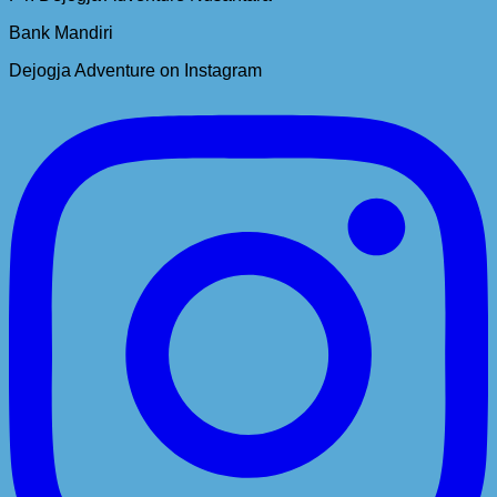
Bank Mandiri
Dejogja Adventure on Instagram