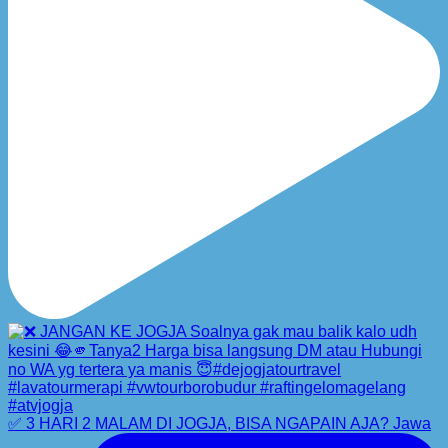
✅ 3 HARI 2 MALAM DI JOGJA, BISA NGAPAIN AJA? Jawa