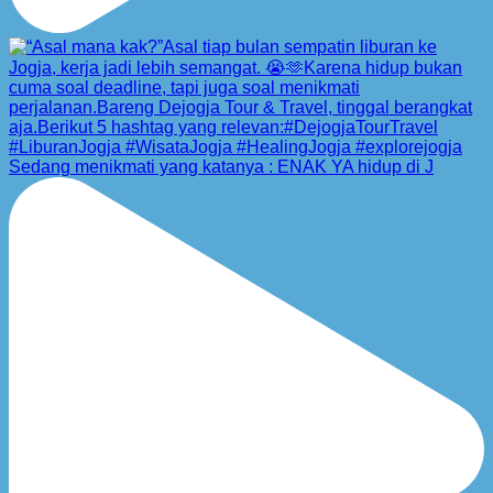
Sedang menikmati yang katanya : ENAK YA hidup di J