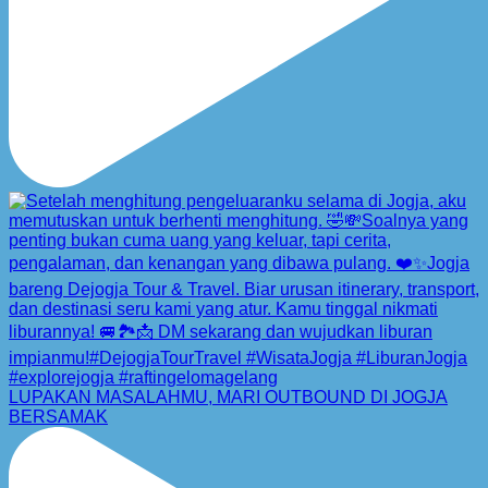
LUPAKAN MASALAHMU, MARI OUTBOUND DI JOGJA
BERSAMAK