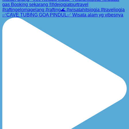
✅CAVE TUBING GOA PINDUL✅ Wisata alam yg vibesnya