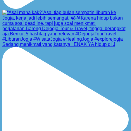
Sedang menikmati yang katanya : ENAK YA hidup di J