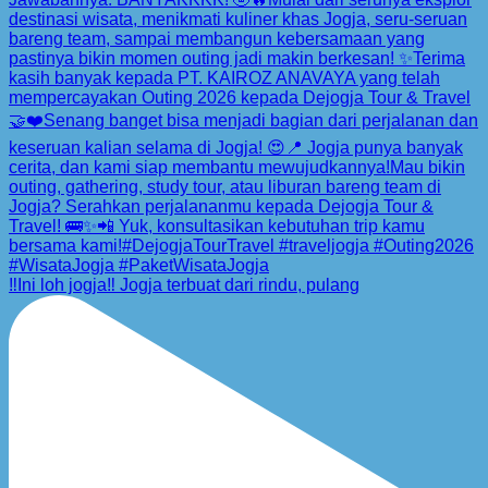
‼️Ini loh jogja‼️ Jogja terbuat dari rindu, pulang