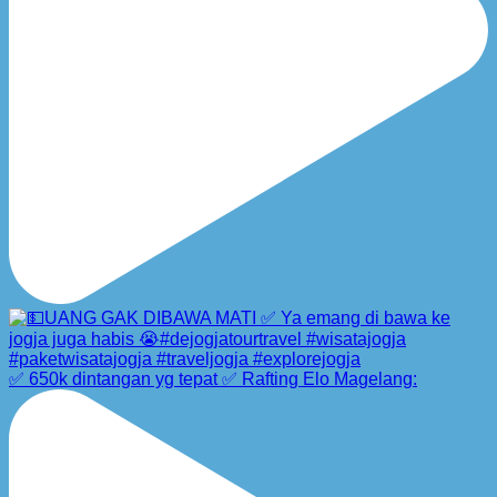
✅ 650k dintangan yg tepat ✅ Rafting Elo Magelang: