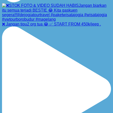
❌ Jangan tipu2 org tua 😂 ✅ START FROM 450k/jeep .