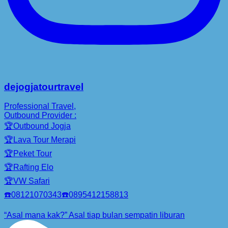
dejogjatourtravel
Professional Travel,
Outbound Provider :
🏆Outbound Jogja
🏆Lava Tour Merapi
🏆Peket Tour
🏆Rafting Elo
🏆VW Safari
☎️08121070343☎️0895412158813
“Asal mana kak?” Asal tiap bulan sempatin liburan