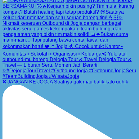
❌ JANGAN KE JOGJA Soalnya gak mau balik kalo udh k