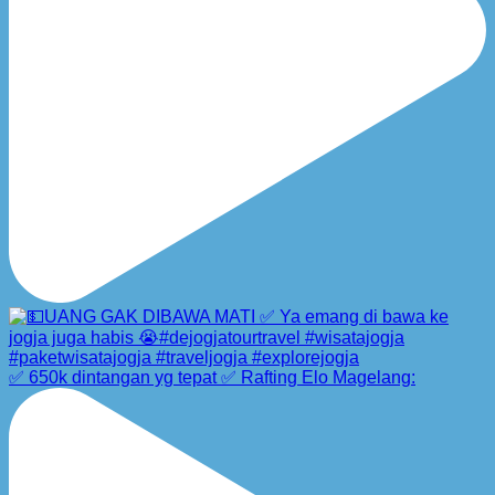
✅ 650k dintangan yg tepat ✅ Rafting Elo Magelang: