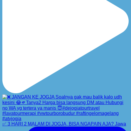
✅ 3 HARI 2 MALAM DI JOGJA, BISA NGAPAIN AJA? Jawa