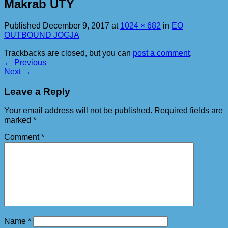
Makrab UTY
Published
December 9, 2017
at
1024 × 682
in
EO
OUTBOUND JOGJA
Trackbacks are closed, but you can
post a comment
.
←
Previous
Next
→
Leave a Reply
Your email address will not be published.
Required fields are
marked
*
Comment
*
Name
*