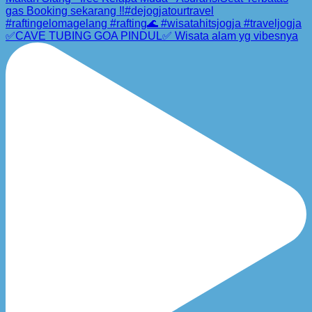
✅CAVE TUBING GOA PINDUL✅ Wisata alam yg vibesnya