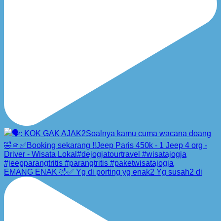
EMANG ENAK 🤣✅ Yg di porting yg enak2 Yg susah2 di