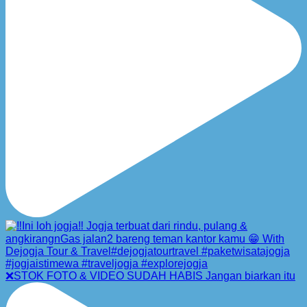
❌STOK FOTO & VIDEO SUDAH HABIS Jangan biarkan itu