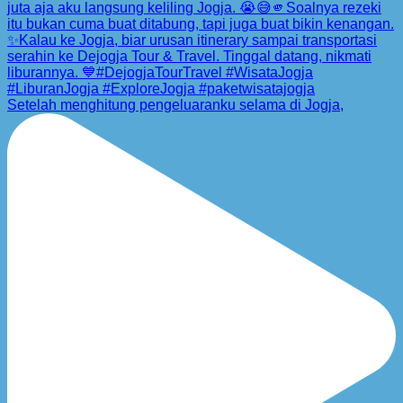
Setelah menghitung pengeluaranku selama di Jogja,