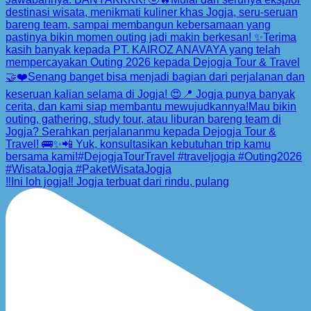
‼️Ini loh jogja‼️ Jogja terbuat dari rindu, pulang