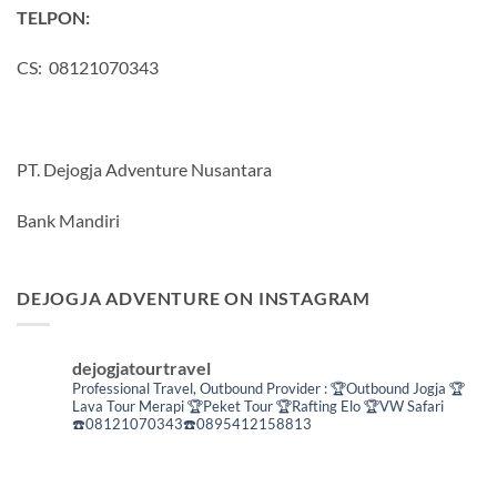
TELPON:
CS: 08121070343
PT. Dejogja Adventure Nusantara
Bank Mandiri
DEJOGJA ADVENTURE ON INSTAGRAM
dejogjatourtravel
Professional Travel,
Outbound Provider :
🏆Outbound Jogja
🏆
Lava Tour Merapi
🏆Peket Tour
🏆Rafting Elo
🏆VW Safari
☎️08121070343☎️0895412158813