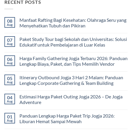
RECENT POSTS
Manfaat Rafting Bagi Kesehatan: Olahraga Seru yang
08
Aug
Menyehatkan Tubuh dan Pikiran
No
Comments
Paket Study Tour bagi Sekolah dan Universitas: Solusi
07
on
Manfaat
Aug
Edukatif untuk Pembelajaran di Luar Kelas
Rafting
Bagi
No
Kesehatan:
Comments
Harga Family Gathering Jogja Terbaru 2026: Panduan
06
Olahraga
on
Seru
Paket
Aug
Lengkap Biaya, Paket, dan Tips Memilih Vendor
yang
Study
Menyehatkan
Tour
No
Tubuh
bagi
Comments
Itinerary Outbound Jogja 3 Hari 2 Malam: Panduan
05
dan
Sekolah
on
Pikiran
dan
Harga
Aug
Lengkap Corporate Gathering & Team Building
Universitas:
Family
Solusi
Gathering
No
Edukatif
Jogja
Comments
Estimasi Harga Paket Outing Jogja 2026 – De Jogja
04
untuk
Terbaru
on
Pembelajaran
2026:
Itinerary
Aug
Adventure
di
Panduan
Outbound
Luar
Lengkap
Jogja
No
Kelas
Biaya,
3
Comments
Panduan Lengkap Harga Paket Trip Jogja 2026:
01
Paket,
Hari
on
dan
2
Estimasi
Aug
Liburan Hemat Sampai Mewah
Tips
Malam:
Harga
Memilih
Panduan
Paket
No
Vendor
Lengkap
Outing
Comments