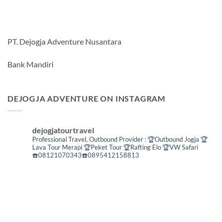
PT. Dejogja Adventure Nusantara
Bank Mandiri
DEJOGJA ADVENTURE ON INSTAGRAM
dejogjatourtravel
Professional Travel,
Outbound Provider :
🏆Outbound Jogja
🏆
Lava Tour Merapi
🏆Peket Tour
🏆Rafting Elo
🏆VW Safari
☎️08121070343☎️0895412158813