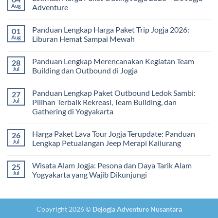
Pembelajaran
2026:
Itinerary
Aug
Adventure
di
Panduan
Outbound
Luar
Lengkap
Jogja
No
Kelas
Biaya,
3
Comments
Panduan Lengkap Harga Paket Trip Jogja 2026:
01
Paket,
Hari
on
dan
2
Estimasi
Aug
Liburan Hemat Sampai Mewah
Tips
Malam:
Harga
Memilih
Panduan
Paket
No
Vendor
Lengkap
Outing
Comments
Panduan Lengkap Merencanakan Kegiatan Team
28
Corporate
Jogja
on
Gathering
2026
Panduan
Jul
Building dan Outbound di Jogja
&
–
Lengkap
Team
De
Harga
No
Building
Jogja
Paket
Comments
Panduan Lengkap Paket Outbound Ledok Sambi:
27
Adventure
Trip
on
Jogja
Panduan
Jul
Pilihan Terbaik Rekreasi, Team Building, dan
2026:
Lengkap
Gathering di Yogyakarta
Liburan
Merencanakan
Hemat
Kegiatan
No
Sampai
Team
Comments
Mewah
Building
Harga Paket Lava Tour Jogja Terupdate: Panduan
26
on
dan
Panduan
Jul
Lengkap Petualangan Jeep Merapi Kaliurang
Outbound
Lengkap
di
Paket
No
Jogja
Outbound
Comments
Wisata Alam Jogja: Pesona dan Daya Tarik Alam
25
Ledok
on
Sambi:
Harga
Jul
Yogyakarta yang Wajib Dikunjungi
Pilihan
Paket
Terbaik
Lava
No
Rekreasi,
Tour
Comments
Team
Jogja
on
Building,
Terupdate:
Wisata
Copyright 2026 ©
Dejogja Adventure Nusantara
dan
Panduan
Alam
Gathering
Lengkap
Jogja: