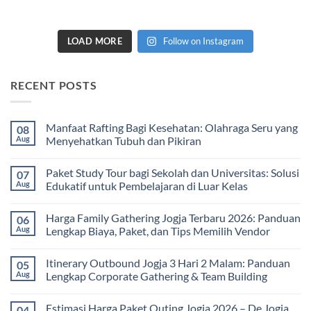
LOAD MORE
Follow on Instagram
RECENT POSTS
Manfaat Rafting Bagi Kesehatan: Olahraga Seru yang
08
Aug
Menyehatkan Tubuh dan Pikiran
No
Comments
Paket Study Tour bagi Sekolah dan Universitas: Solusi
07
on
Manfaat
Aug
Edukatif untuk Pembelajaran di Luar Kelas
Rafting
Bagi
No
Kesehatan:
Comments
Harga Family Gathering Jogja Terbaru 2026: Panduan
06
Olahraga
on
Seru
Paket
Aug
Lengkap Biaya, Paket, dan Tips Memilih Vendor
yang
Study
Menyehatkan
Tour
No
Tubuh
bagi
Comments
Itinerary Outbound Jogja 3 Hari 2 Malam: Panduan
05
dan
Sekolah
on
Pikiran
dan
Harga
Aug
Lengkap Corporate Gathering & Team Building
Universitas:
Family
Solusi
Gathering
No
Edukatif
Jogja
Comments
Estimasi Harga Paket Outing Jogja 2026 – De Jogja
04
untuk
Terbaru
on