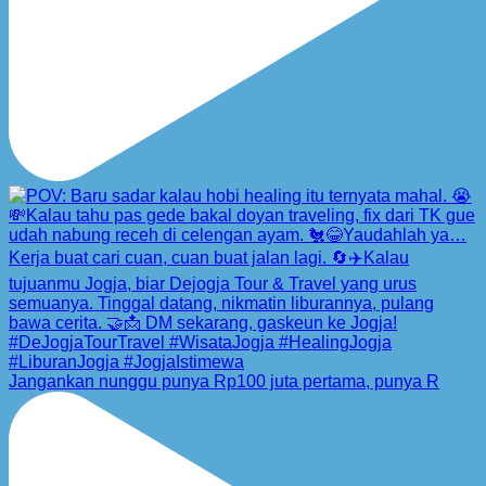
Jangankan nunggu punya Rp100 juta pertama, punya R