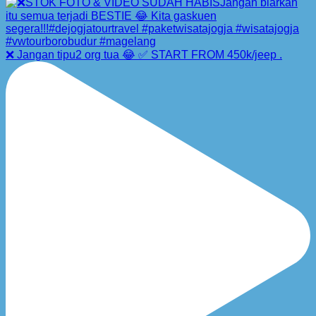
❌ Jangan tipu2 org tua 😂 ✅ START FROM 450k/jeep .