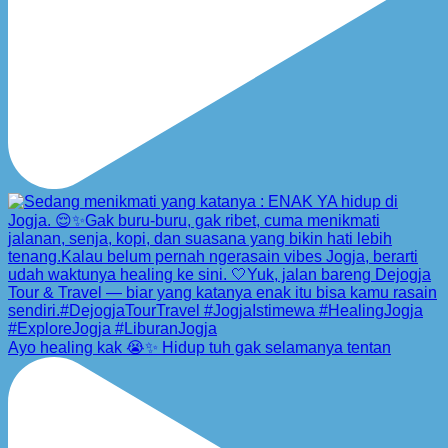
Ayo healing kak 😭✨ Hidup tuh gak selamanya tentan