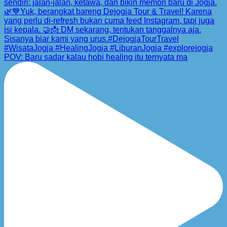
POV: Baru sadar kalau hobi healing itu ternyata ma