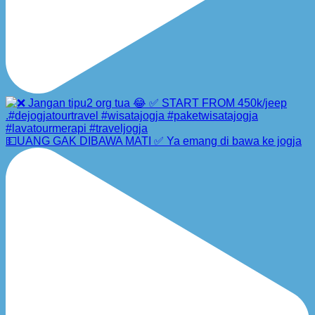
💵UANG GAK DIBAWA MATI ✅ Ya emang di bawa ke jogja