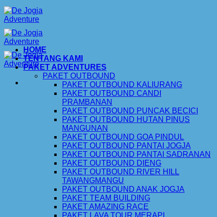
Skip
to
content
HOME
TENTANG KAMI
PAKET ADVENTURES
PAKET OUTBOUND
PAKET OUTBOUND KALIURANG
PAKET OUTBOUND CANDI
PRAMBANAN
PAKET OUTBOUND PUNCAK BECICI
PAKET OUTBOUND HUTAN PINUS
MANGUNAN
PAKET OUTBOUND GOA PINDUL
PAKET OUTBOUND PANTAI JOGJA
PAKET OUTBOUND PANTAI SADRANAN
PAKET OUTBOUND DIENG
PAKET OUTBOUND RIVER HILL
TAWANGMANGU
PAKET OUTBOUND ANAK JOGJA
PAKET TEAM BUILDING
PAKET AMAZING RACE
PAKET LAVA TOUR MERAPI