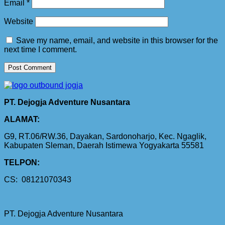
Email
*
Website
Save my name, email, and website in this browser for the
next time I comment.
PT. Dejogja Adventure Nusantara
ALAMAT:
G9, RT.06/RW.36, Dayakan, Sardonoharjo, Kec. Ngaglik,
Kabupaten Sleman, Daerah Istimewa Yogyakarta 55581
TELPON:
CS: 08121070343
PT. Dejogja Adventure Nusantara