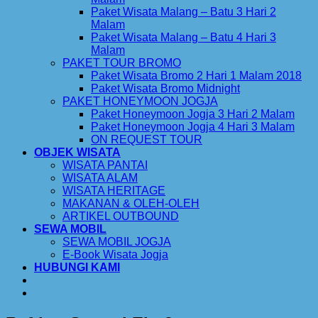
Paket Wisata Malang – Batu 3 Hari 2
Malam
Paket Wisata Malang – Batu 4 Hari 3
Malam
PAKET TOUR BROMO
Paket Wisata Bromo 2 Hari 1 Malam 2018
Paket Wisata Bromo Midnight
PAKET HONEYMOON JOGJA
Paket Honeymoon Jogja 3 Hari 2 Malam
Paket Honeymoon Jogja 4 Hari 3 Malam
ON REQUEST TOUR
OBJEK WISATA
WISATA PANTAI
WISATA ALAM
WISATA HERITAGE
MAKANAN & OLEH-OLEH
ARTIKEL OUTBOUND
SEWA MOBIL
SEWA MOBIL JOGJA
E-Book Wisata Jogja
HUBUNGI KAMI