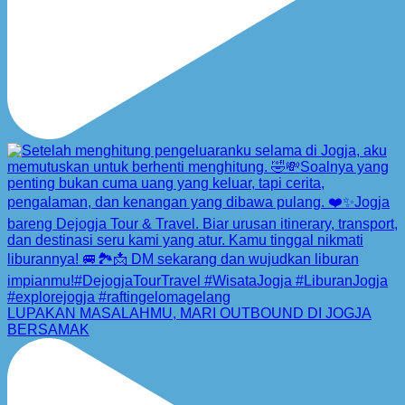
LUPAKAN MASALAHMU, MARI OUTBOUND DI JOGJA
BERSAMAK