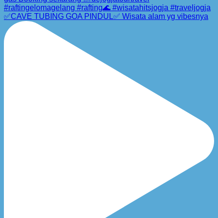
✅CAVE TUBING GOA PINDUL✅ Wisata alam yg vibesnya