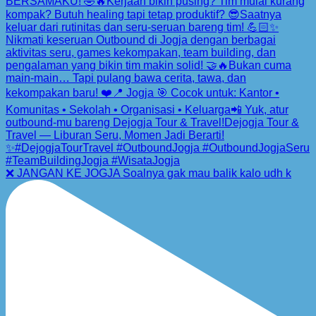
❌ JANGAN KE JOGJA Soalnya gak mau balik kalo udh k