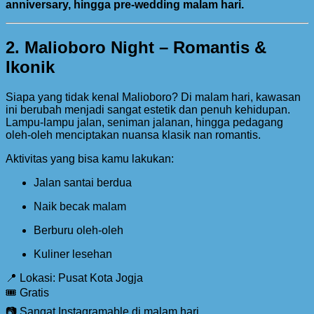
anniversary, hingga pre-wedding malam hari.
2. Malioboro Night – Romantis &
Ikonik
Siapa yang tidak kenal Malioboro? Di malam hari, kawasan
ini berubah menjadi sangat estetik dan penuh kehidupan.
Lampu-lampu jalan, seniman jalanan, hingga pedagang
oleh-oleh menciptakan nuansa klasik nan romantis.
Aktivitas yang bisa kamu lakukan:
Jalan santai berdua
Naik becak malam
Berburu oleh-oleh
Kuliner lesehan
📍 Lokasi: Pusat Kota Jogja
🎟 Gratis
📷 Sangat Instagramable di malam hari