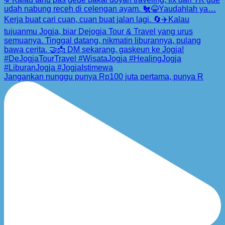
Jangankan nunggu punya Rp100 juta pertama, punya R