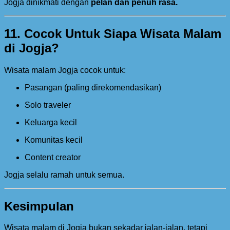
Jogja dinikmati dengan
pelan dan penuh rasa.
11. Cocok Untuk Siapa Wisata Malam
di Jogja?
Wisata malam Jogja cocok untuk:
Pasangan (paling direkomendasikan)
Solo traveler
Keluarga kecil
Komunitas kecil
Content creator
Jogja selalu ramah untuk semua.
Kesimpulan
Wisata malam di Jogja bukan sekadar jalan-jalan, tetapi