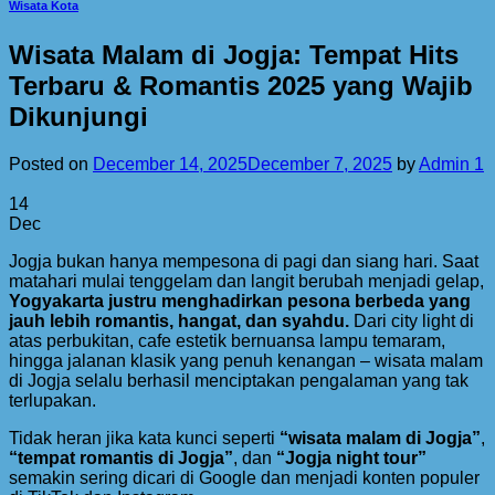
Wisata Kota
Wisata Malam di Jogja: Tempat Hits
Terbaru & Romantis 2025 yang Wajib
Dikunjungi
Posted on
December 14, 2025
December 7, 2025
by
Admin 1
14
Dec
Jogja bukan hanya mempesona di pagi dan siang hari. Saat
matahari mulai tenggelam dan langit berubah menjadi gelap,
Yogyakarta justru menghadirkan pesona berbeda yang
jauh lebih romantis, hangat, dan syahdu.
Dari city light di
atas perbukitan, cafe estetik bernuansa lampu temaram,
hingga jalanan klasik yang penuh kenangan – wisata malam
di Jogja selalu berhasil menciptakan pengalaman yang tak
terlupakan.
Tidak heran jika kata kunci seperti
“wisata malam di Jogja”
,
“tempat romantis di Jogja”
, dan
“Jogja night tour”
semakin sering dicari di Google dan menjadi konten populer