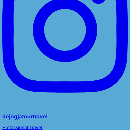
dejogjatourtravel
Professional Travel,