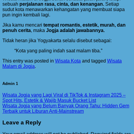
sebuah
perjalanan rasa, cinta, dan kenangan.
Setiap
sudut kota menawarkan kehangatan yang membuat siapa
pun ingin kembali lagi.
Jika kamu mencari
tempat romantis, estetik, murah, dan
penuh cerita
, maka
Jogja adalah jawabannya.
Tidak heran jika Yogyakarta selalu disebut sebagai:
“Kota yang paling indah saat malam tiba.”
This entry was posted in
Wisata Kota
and tagged
Wisata
Malam di Jogja
.
Admin 1
Wisata Jogja yang Lagi Viral di TikTok & Instagram 2025 –
Spot Hits, Estetik & Wajib Masuk Bucket List
Wisata Jogja yang Belum Banyak Orang Tahu: Hidden Gem
Terbaik untuk Liburan Anti-Mainstream
Leave a Reply