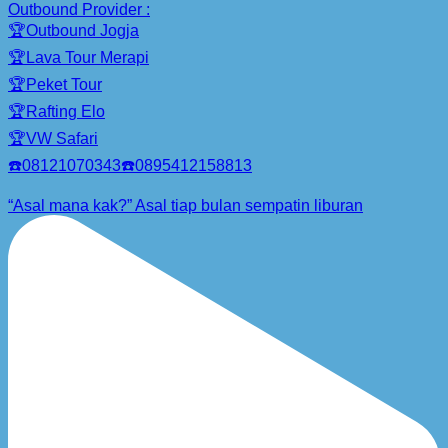
Outbound Provider :
🏆Outbound Jogja
🏆Lava Tour Merapi
🏆Peket Tour
🏆Rafting Elo
🏆VW Safari
☎️08121070343☎️0895412158813
“Asal mana kak?” Asal tiap bulan sempatin liburan