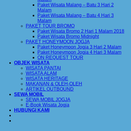
Paket Wisata Malang – Batu 3 Hari 2
Malam
Paket Wisata Malang – Batu 4 Hari 3
Malam
PAKET TOUR BROMO
Paket Wisata Bromo 2 Hari 1 Malam 2018
Paket Wisata Bromo Midnight
PAKET HONEYMOON JOGJA
Paket Honeymoon Jogja 3 Hari 2 Malam
Paket Honeymoon Jogja 4 Hari 3 Malam
ON REQUEST TOUR
OBJEK WISATA
WISATA PANTAI
WISATA ALAM
WISATA HERITAGE
MAKANAN & OLEH-OLEH
ARTIKEL OUTBOUND
SEWA MOBIL
SEWA MOBIL JOGJA
E-Book Wisata Jogja
HUBUNGI KAMI