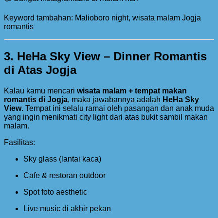
Keyword tambahan: Malioboro night, wisata malam Jogja
romantis
3. HeHa Sky View – Dinner Romantis
di Atas Jogja
Kalau kamu mencari
wisata malam + tempat makan
romantis di Jogja
, maka jawabannya adalah
HeHa Sky
View
. Tempat ini selalu ramai oleh pasangan dan anak muda
yang ingin menikmati city light dari atas bukit sambil makan
malam.
Fasilitas:
Sky glass (lantai kaca)
Cafe & restoran outdoor
Spot foto aesthetic
Live music di akhir pekan