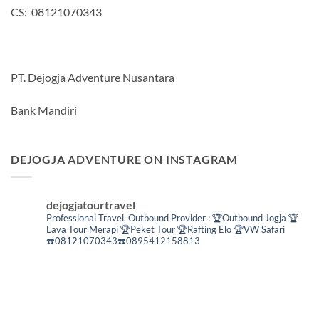
CS: 08121070343
PT. Dejogja Adventure Nusantara
Bank Mandiri
DEJOGJA ADVENTURE ON INSTAGRAM
dejogjatourtravel
Professional Travel,
Outbound Provider :
🏆Outbound Jogja
🏆
Lava Tour Merapi
🏆Peket Tour
🏆Rafting Elo
🏆VW Safari
☎️08121070343☎️0895412158813