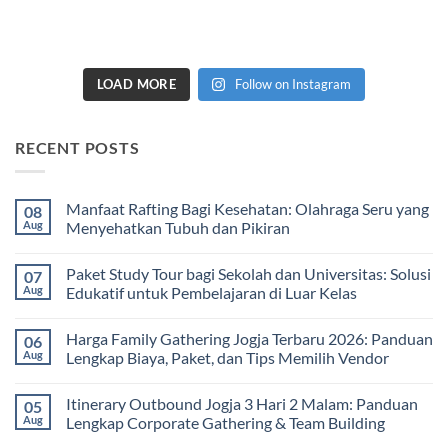
LOAD MORE
Follow on Instagram
RECENT POSTS
Manfaat Rafting Bagi Kesehatan: Olahraga Seru yang
08
Aug
Menyehatkan Tubuh dan Pikiran
No
Comments
Paket Study Tour bagi Sekolah dan Universitas: Solusi
07
on
Manfaat
Aug
Edukatif untuk Pembelajaran di Luar Kelas
Rafting
Bagi
No
Kesehatan:
Comments
Harga Family Gathering Jogja Terbaru 2026: Panduan
06
Olahraga
on
Seru
Paket
Aug
Lengkap Biaya, Paket, dan Tips Memilih Vendor
yang
Study
Menyehatkan
Tour
No
Tubuh
bagi
Comments
Itinerary Outbound Jogja 3 Hari 2 Malam: Panduan
05
dan
Sekolah
on
Pikiran
dan
Harga
Aug
Lengkap Corporate Gathering & Team Building
Universitas:
Family
Solusi
Gathering
No