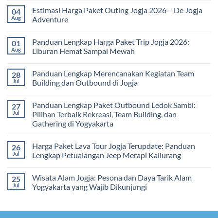
Edukatif
Jogja
Comments
Estimasi Harga Paket Outing Jogja 2026 – De Jogja
04
untuk
Terbaru
on
Pembelajaran
2026:
Itinerary
Aug
Adventure
di
Panduan
Outbound
Luar
Lengkap
Jogja
No
Kelas
Biaya,
3
Comments
Panduan Lengkap Harga Paket Trip Jogja 2026:
01
Paket,
Hari
on
dan
2
Estimasi
Aug
Liburan Hemat Sampai Mewah
Tips
Malam:
Harga
Memilih
Panduan
Paket
No
Vendor
Lengkap
Outing
Comments
Panduan Lengkap Merencanakan Kegiatan Team
28
Corporate
Jogja
on
Gathering
2026
Panduan
Jul
Building dan Outbound di Jogja
&
–
Lengkap
Team
De
Harga
No
Building
Jogja
Paket
Comments
Panduan Lengkap Paket Outbound Ledok Sambi:
27
Adventure
Trip
on
Jogja
Panduan
Jul
Pilihan Terbaik Rekreasi, Team Building, dan
2026:
Lengkap
Gathering di Yogyakarta
Liburan
Merencanakan
Hemat
Kegiatan
No
Sampai
Team
Comments
Mewah
Building
Harga Paket Lava Tour Jogja Terupdate: Panduan
26
on
dan
Panduan
Jul
Lengkap Petualangan Jeep Merapi Kaliurang
Outbound
Lengkap
di
Paket
No
Jogja
Outbound
Comments
Wisata Alam Jogja: Pesona dan Daya Tarik Alam
25
Ledok
on
Sambi:
Harga
Jul
Yogyakarta yang Wajib Dikunjungi
Pilihan
Paket
Terbaik
Lava
No
Rekreasi,
Tour
Comments
Team
Jogja
on
Building,
Terupdate:
Wisata