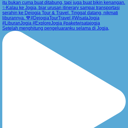
Setelah menghitung pengeluaranku selama di Jogja,