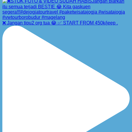
❌ Jangan tipu2 org tua 😂 ✅ START FROM 450k/jeep .