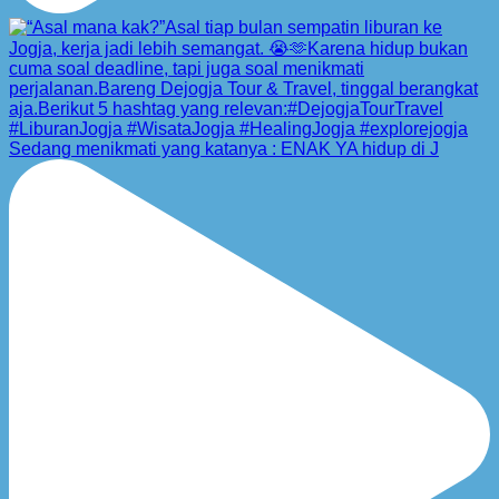
Sedang menikmati yang katanya : ENAK YA hidup di J