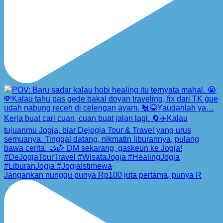
Jangankan nunggu punya Rp100 juta pertama, punya R