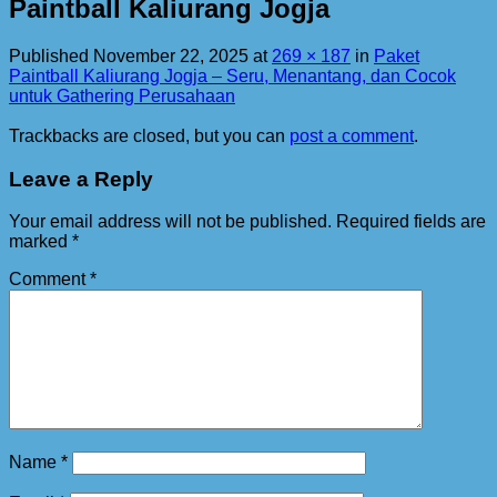
Paintball Kaliurang Jogja
Published
November 22, 2025
at
269 × 187
in
Paket
Paintball Kaliurang Jogja – Seru, Menantang, dan Cocok
untuk Gathering Perusahaan
Trackbacks are closed, but you can
post a comment
.
Leave a Reply
Your email address will not be published.
Required fields are
marked
*
Comment
*
Name
*