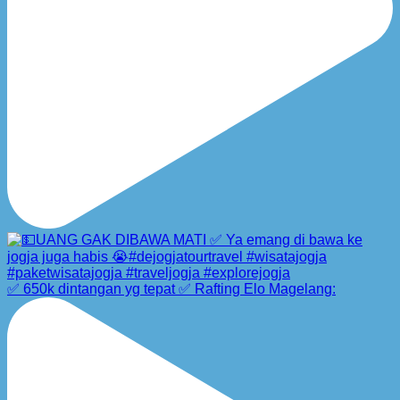
✅ 650k dintangan yg tepat ✅ Rafting Elo Magelang: