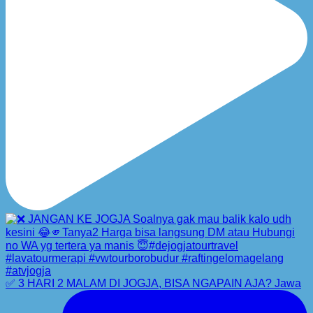
✅ 3 HARI 2 MALAM DI JOGJA, BISA NGAPAIN AJA? Jawa