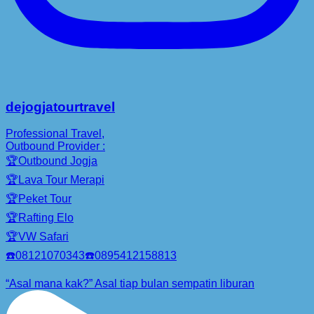
dejogjatourtravel
Professional Travel,
Outbound Provider :
🏆Outbound Jogja
🏆Lava Tour Merapi
🏆Peket Tour
🏆Rafting Elo
🏆VW Safari
☎️08121070343☎️0895412158813
“Asal mana kak?” Asal tiap bulan sempatin liburan